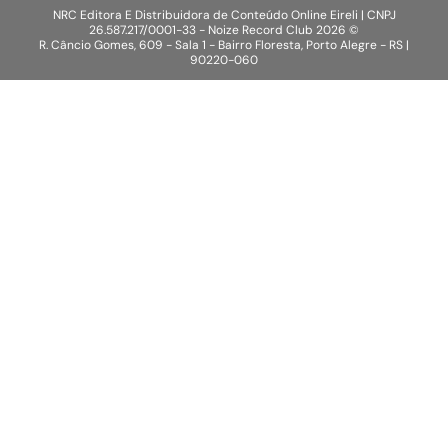
NRC Editora E Distribuidora de Conteúdo Online Eireli | CNPJ
26.587.217/0001-33 - Noize Record Club
2026
©
R. Câncio Gomes, 609 - Sala 1 - Bairro Floresta, Porto Alegre - RS |
90220-060