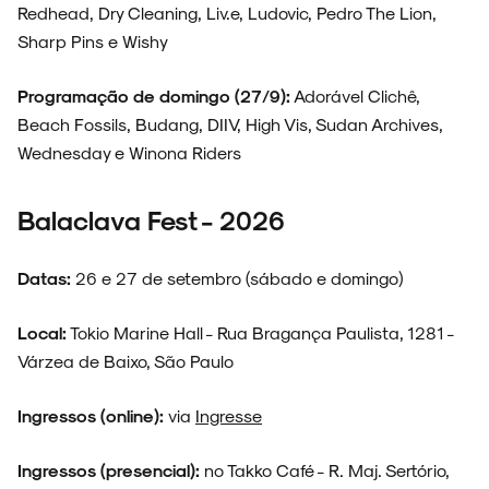
Redhead, Dry Cleaning, Liv.e, Ludovic, Pedro The Lion,
Sharp Pins e Wishy
Programação de domingo (27/9):
Adorável Clichê,
FAIXA A FAIXA
Beach Fossils, Budang, DIIV, High Vis, Sudan Archives,
Wednesday e Winona Riders
Balaclava Fest - 2026
NOVIDADES
Datas:
26 e 27 de setembro (sábado e domingo)
Local:
Tokio Marine Hall - Rua Bragança Paulista, 1281 -
NOIZE RECORD CLUB
Várzea de Baixo, São Paulo
Ingressos (online):
via
Ingresse
Ingressos (presencial):
no Takko Café - R. Maj. Sertório,
SOBRE