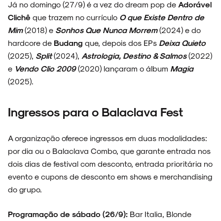
Já no domingo (27/9) é a vez do dream pop de
Adorável
Clichê
que trazem no currículo
O que Existe Dentro de
Mim
(2018) e
Sonhos Que Nunca Morrem
(2024) e do
hardcore de
Budang
que, depois dos EPs
Deixa Quieto
(2025),
Split
(2024),
Astrologia, Destino & Salmos
(2022)
e
Vendo Clio 2009
(2020) lançaram o álbum
Magia
(2025).
ARQUIVO
Ingressos para o Balaclava Fest
A organização oferece ingressos em duas modalidades:
por dia ou o Balaclava Combo, que garante entrada nos
ENTREVISTAS
dois dias de festival com desconto, entrada prioritária no
evento e cupons de desconto em shows e merchandising
do grupo.
Programação de sábado (26/9):
Bar Italia, Blonde
ESPECIAIS