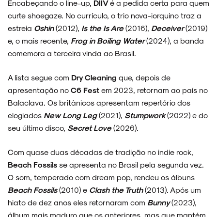
Encabeçando o line-up,
DIIV
é a pedida certa para quem
curte shoegaze. No currículo, o trio nova-iorquino traz a
estreia
Oshin
(2012),
Is the Is Are
(2016),
Deceiver
(2019)
e, o mais recente,
Frog in Boiling Water
(2024), a banda
comemora a terceira vinda ao Brasil.
A lista segue com
Dry Cleaning
que, depois de
apresentação no
C6 Fest
em 2023, retornam ao país no
Balaclava. Os britânicos apresentam repertório dos
elogiados
New Long Leg
(2021),
Stumpwork
(2022) e do
seu último disco,
Secret Love
(2026).
Com quase duas décadas de tradição no indie rock,
Beach Fossils
se apresenta no Brasil pela segunda vez.
O som, temperado com dream pop, rendeu os álbuns
Beach Fossils
(2010) e
Clash the Truth
(2013). Após um
hiato de dez anos eles retornaram com
Bunny
(2023),
álbum mais maduro que os anteriores, mas que mantém