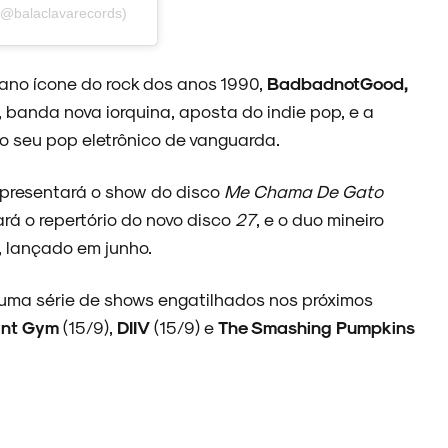
(@balaclavarecords)
icano ícone do rock dos anos 1990,
BadbadnotGood,
, banda nova iorquina, aposta do indie pop, e a
lo seu pop eletrônico de vanguarda.
apresentará o show do disco
Me Chama De Gato
rará o repertório do novo disco
27
, e o duo mineiro
1, lançado em junho.
 uma série de shows engatilhados nos próximos
ant Gym
(15/9),
DIIV
(15/9) e
The Smashing Pumpkins