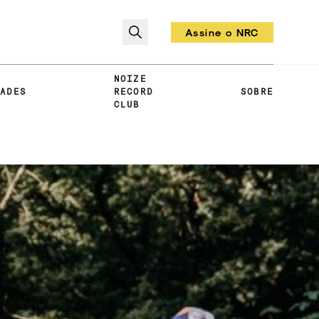
Assine o NRC
Todo mês um vinil!
NOIZE
DADES
RECORD
SOBRE
CLUB