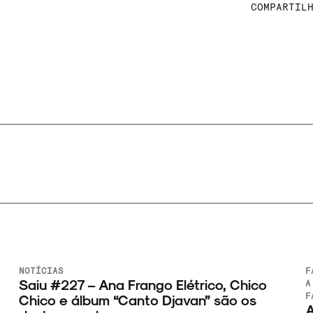
COMPARTIL
NOIZE
y,
RECORD
CLUB
Catálogo NRC: 5 discos de rock lançado