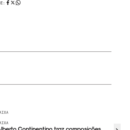
HE:
REVISTA
NOTÍCIAS
NOIZE
Muito mais do que oncinha: a influência do
s
animal print na música