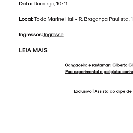
Data:
Domingo, 10/11
NOIZE RECORD CLUB
Local:
Tokio Marine Hall - R. Bragança Paulista, 
Ingressos:
Ingresse
SOBRE
LEIA MAIS
Cangaceiro e rastaman: Gilberto 
Pop experimental e poliglota: conh
Exclusivo | Assista ao clipe de