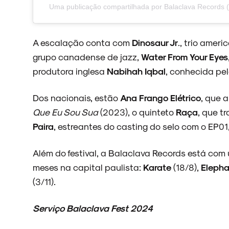
Uma publicação compartilhada por Balaclava Records 
ENTREVISTAS
A escalação conta com
Dinosaur Jr
., trio amer
grupo canadense de jazz,
Water From Your Eyes
produtora inglesa
Nabihah Iqbal
, conhecida pe
ESPECIAIS
Dos nacionais, estão
Ana Frango Elétrico
, que 
Que Eu Sou Sua
(2023), o quinteto
Raça
, que t
Paira
, estreantes do casting do selo com o EP0
FAIXA A FAIXA
Além do festival, a Balaclava Records está com
meses na capital paulista:
Karate
(18/8),
Eleph
(3/11).
NOVIDADES
Serviço Balaclava Fest 2024