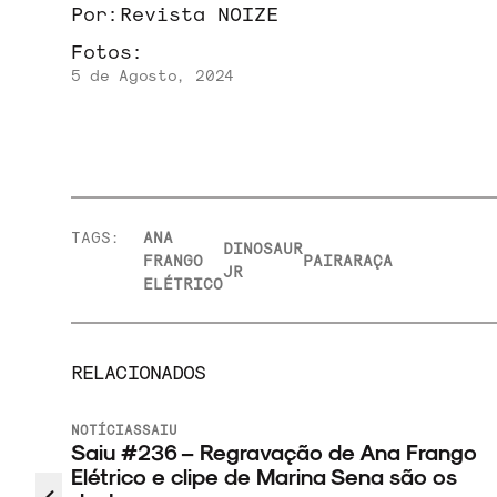
Por:
Revista NOIZE
Fotos:
5 de Agosto, 2024
TAGS:
ANA
DINOSAUR
FRANGO
PAIRA
RAÇA
JR
ELÉTRICO
RELACIONADOS
SAIU
Saiu #219: Ana Frango Elétrico, Ebon
Luísa Sonza e outros lançamentos
osições