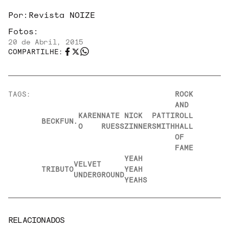
Por:
Revista NOIZE
Fotos:
20 de Abril, 2015
COMPARTILHE:
TAGS:
ROCK
AND
KAREN
NATE
NICK
PATTI
ROLL
BECK
FUN.
O
RUESS
ZINNER
SMITH
HALL
OF
FAME
YEAH
VELVET
TRIBUTO
YEAH
UNDERGROUND
YEAHS
RELACIONADOS