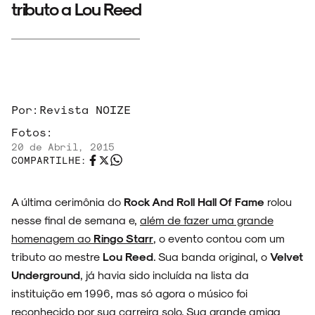
tributo a Lou Reed
Por:
Revista NOIZE
Fotos:
20 de Abril, 2015
COMPARTILHE:
ARQUIVO
A última cerimônia do
Rock And Roll Hall Of Fame
rolou
nesse final de semana e,
além de fazer uma grande
homenagem ao
Ringo Starr
, o evento contou com um
ENTREVISTAS
tributo ao mestre
Lou Reed
. Sua banda original, o
Velvet
Underground
, já havia sido incluída na lista da
instituição em 1996, mas só agora o músico foi
reconhecido por sua carreira solo. Sua grande amiga