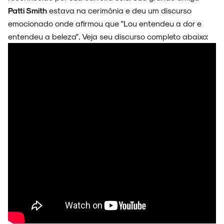
ESPECIAIS
Patti Smith
estava na cerimônia e deu um discurso
emocionado onde afirmou que "Lou entendeu a dor e
entendeu a beleza". Veja seu discurso completo abaixo:
FAIXA A FAIXA
NOVIDADES
NOIZE RECORD CLUB