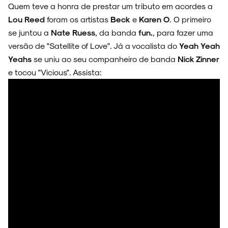
SOBRE
Quem teve a honra de prestar um tributo em acordes a
Lou Reed
foram os artistas
Beck
e
Karen O
. O primeiro
se juntou a
Nate Ruess
, da banda
fun.
, para fazer uma
versão de "Satellite of Love". Já a vocalista do
Yeah Yeah
Yeahs
se uniu ao seu companheiro de banda
Nick Zinner
e tocou "Vicious". Assista: