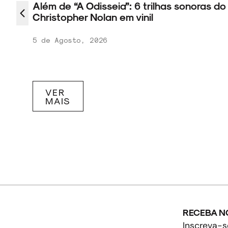
Além de “A Odisseia”: 6 trilhas sonoras do
com
Christopher Nolan em vinil
5 de Agosto, 2026
VER
MAIS
RECEBA N
Inscreva-s