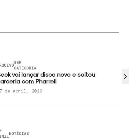
SEM
ARQUIV
RQUIVO
Dest
CATEGORIA
eck vai lançar disco novo e soltou
março
arceria com Pharrell
7 de Abril, 2019
1 de 
M
NOTÍCIAS
INIL