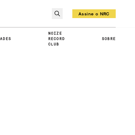
Assine o NRC
Todo mês um vinil!
NOIZE
DADES
RECORD
SOBRE
CLUB