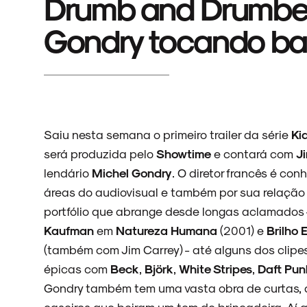
Drumb and Drumber:
Gondry tocando ba
Saiu nesta semana o primeiro trailer da série
Ki
será produzida pelo
Showtime
e contará com
J
lendário
Michel Gondry
. O diretor francês é con
áreas do audiovisual e também por sua relação
portfólio que abrange desde longas aclamados -
Kaufman
em
Natureza Humana
(2001) e
Brilho
(também com Jim Carrey) - até alguns dos clipes
épicas com
Beck
,
Björk
,
White Stripes
,
Daft Pun
Gondry também tem uma vasta obra de curtas, a
caseiros que beiram um tom de brincadeira. Aí 