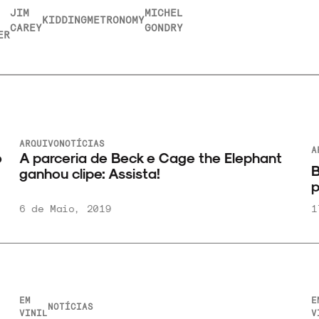
JIM
MICHEL
KIDDING
METRONOMY
CAREY
GONDRY
ER
ARQUIVO
NOTÍCIAS
A
o
A parceria de Beck e Cage the Elephant
B
ganhou clipe: Assista!
p
6 de Maio, 2019
1
EM
E
NOTÍCIAS
VINIL
V