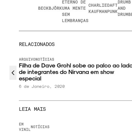
ETERNO DE
DRUMB
CHARLIE
DAFT
BECK
BJÖRK
UMA MENTE
AND
KAUFMAN
PUNK
SEM
DRUMB
LEMBRANÇAS
RELACIONADOS
ARQUIVO
NOTÍCIAS
 line
Filha de Dave Grohl sobe ao palco ao lad
de integrantes do Nirvana em show
especial
6 de Janeiro, 2020
LEIA MAIS
EM
NOTÍCIAS
VINIL