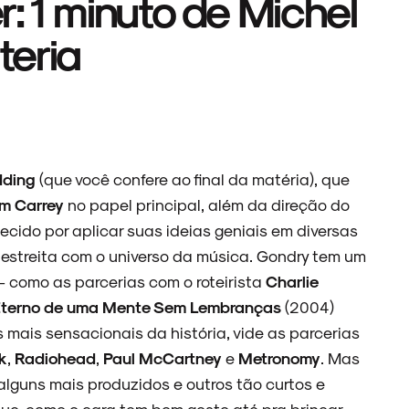
 1 minuto de Michel
teria
dding
(que você confere ao final da matéria), que
im Carrey
no papel principal, além da direção do
hecido por aplicar suas ideias geniais em diversas
 estreita com o universo da música. Gondry tem um
 como as parcerias com o roteirista
Charlie
 Eterno de uma Mente Sem Lembranças
(2004)
 mais sensacionais da história, vide as parcerias
k
,
Radiohead
,
Paul McCartney
e
Metronomy
. Mas
lguns mais produzidos e outros tão curtos e
que, como o cara tem bom gosto até pra brincar,