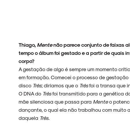
NOVIDADES
Thiago,
Mente
não parece conjunto de faixas al
NOIZE RECORD CLUB
tempo o álbum foi gestado e a partir de quais in
corpo?
A gestação de algo é sempre um momento crític
em formação. Comecei o processo de gestação
SOBRE
disco
Três
; diríamos que o
Três
foi a transa que 
O DNA do
Três
foi transmitido para a genética d
mãe silenciosa que passa para
Mente
o potenc
dançante, o qual ela não trabalhou com muito 
daquela
Três
.