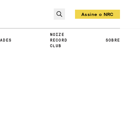
Assine o NRC
Todo mês um vinil!
NOIZE
DADES
RECORD
SOBRE
CLUB