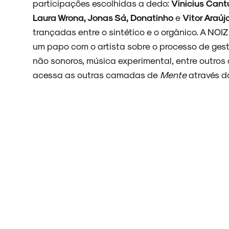
participações escolhidas a dedo:
Vinicius Cantu
Laura Wrona, Jonas Sá, Donatinho
e
Vitor Araúj
ARQUIVO
trançadas entre o sintético e o orgânico. A NOI
um papo com o artista sobre o processo de gesta
não sonoros, música experimental, entre outro
acessa as outras camadas de
Mente
através da
ENTREVISTAS
ESPECIAIS
FAIXA A FAIXA