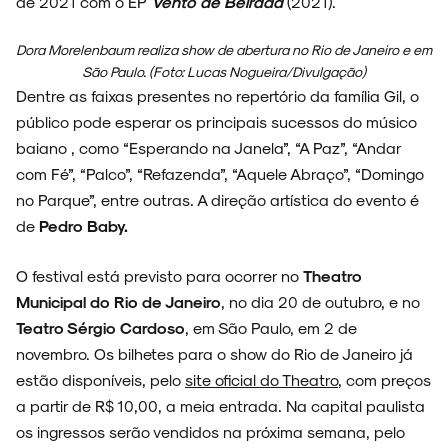
de 2021 com o EP
Vento de Beirada
(2021).
NOVIDADES
Dora Morelenbaum realiza show de abertura no Rio de Janeiro e em
São Paulo. (Foto: Lucas Nogueira/Divulgação)
Dentre as faixas presentes no repertório da família Gil, o
público pode esperar os principais sucessos do músico
NOIZE RECORD CLUB
baiano , como “Esperando na Janela”, “A Paz”, “Andar
com Fé”, “Palco”, “Refazenda”, “Aquele Abraço”, “Domingo
no Parque”, entre outras. A direção artística do evento é
de
Pedro Baby.
SOBRE
O festival está previsto para ocorrer no
Theatro
Municipal do Rio de Janeiro
, no dia 20 de outubro, e no
Teatro Sérgio Cardoso
, em São Paulo, em 2 de
novembro. Os bilhetes para o show do Rio de Janeiro já
estão disponíveis, pelo
site oficial do Theatro
, com preços
a partir de R$ 10,00, a meia entrada. Na capital paulista
os ingressos serão vendidos na próxima semana, pelo