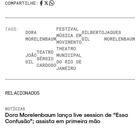
COMPARTILHE:
TAGS:
FESTIVAL
DORA
GILBERTO
JAQUES
MÚSICA EM
MORELENBAUM
GIL
MORELENBAUM
MOVIMENTO
THEATRO
TEATRO
JOÃO
MUNICIPAL
SÉRGIO
GIL
DO RIO DE
CARDOSO
JANEIRO
RELACIONADOS
NOTÍCIAS
Dora Morelenbaum lança live session de “Essa
Confusão”; assista em primeira mão