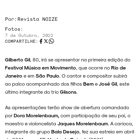
ARQUIVO
Por:
Revista NOIZE
Fotos:
7 de Outubro, 2022
COMPARTILHE:
ENTREVISTAS
Gilberto Gil
, 80, irá se apresentar na primeira edição do
Festival Música
em
Movimento
, que ocorre no
Rio de
Janeiro
e em
São Paulo
. O cantor e compositor subirá
ESPECIAIS
ao palco acompanhado dos filhos
Bem
e
José Gil
, este
último integrante do trio
Gilsons
.
As apresentações terão show de abertura comandado
FAIXA A FAIXA
por
Dora Morelenbaum,
com participação de seu pai, o
maestro e violoncelista
Jaques Morelenbaum
. A carioca,
integrante do grupo
Bala Desejo
, fez sua estreia em abril