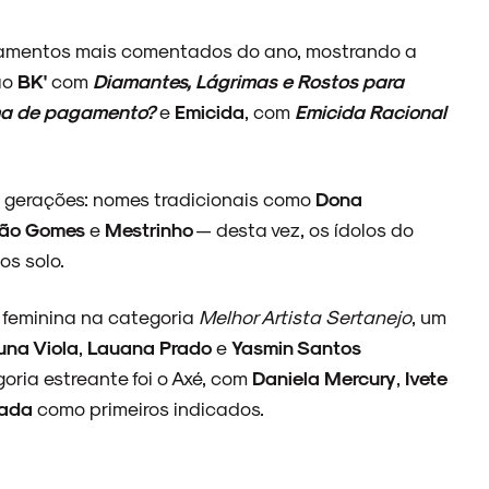
çamentos mais comentados do ano, mostrando a
tão
BK'
com
Diamantes, Lágrimas e Rostos para
rma de pagamento?
e
Emicida
, com
Emicida Racional
 gerações: nomes tradicionais como
Dona
ão Gomes
e
Mestrinho
— desta vez, os ídolos do
os solo.
 feminina na categoria
Melhor Artista
Sertanejo
, um
una Viola
,
Lauana Prado
e
Yasmin Santos
goria estreante foi o Axé, com
Daniela Mercury
,
Ivete
lada
como primeiros indicados.