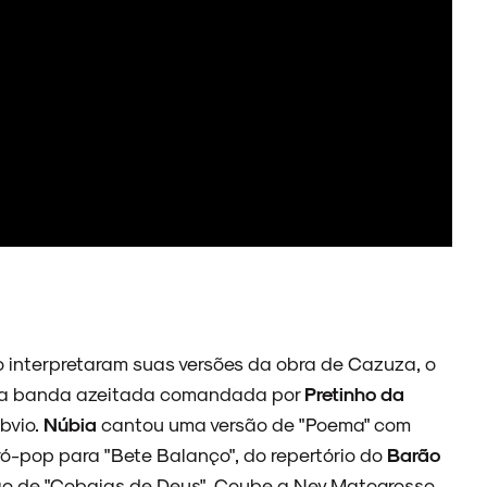
o interpretaram suas versões da obra de Cazuza, o
a banda azeitada comandada por
Pretinho da
óbvio.
Núbia
cantou uma versão de "Poema" com
ó-pop para "Bete Balanço", do repertório do
Barão
rsão de "Cobaias de Deus". Coube a Ney Matogrosso