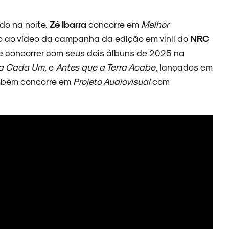
do na noite.
Zé Ibarra
concorre em
Melhor
to ao vídeo da campanha da edição em vinil do
NRC
de concorrer com seus dois álbuns de 2025 na
ra Cada Um,
e
Antes que a Terra
Aca
be
, lançados em
ambém concorre em
Projeto Audiovisual
com