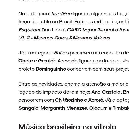
Na categoria
Trap/Rap
figuram alguns dos lan
ARQUIVO
força do estilo no Brasil. Entre os indicados, es
Esquecer
,
Don L
com
CARO Vapor II - qual a fo
VL 2 - Mesmas Cores & Mesmos Valores
.
ENTREVISTAS
J
á a categoria
Raízes
promoveu um encontro de
Onete
e
Geraldo Azevedo
figuram ao lado de
Jo
projeto
Dominguinho
concorrem com seus projet
ESPECIAIS
Entre as novidades, chama a atenção a maioria
legado do impacto do feminejo:
Ana Castela
,
Br
concorrem com
Chitãozinho e Xororó
. Já a cate
Sangalo
,
Margareth Menezes
,
Olodum
e
Timba
FAIXA A FAIXA
Música brasileira na vitrola