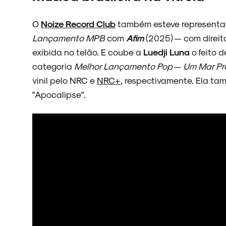
NOVIDADES
O
Noize Record Club
também esteve representa
Lançamento MPB
com
Afim
(2025) — com direi
exibida no telão. E coube a
Luedji Luna
o feito 
categoria
Melhor Lançamento Pop
—
Um Mar P
NOIZE RECORD CLUB
vinil pelo NRC e
NRC+
, respectivamente. Ela t
"Apocalipse".
SOBRE