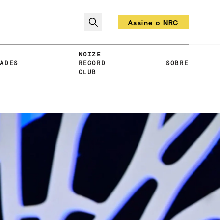
Assine o NRC
Todo mês um vinil!
NOIZE
DADES
RECORD
SOBRE
CLUB