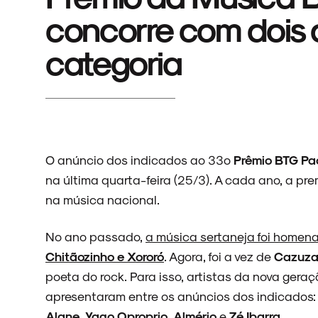
concorre com dois
categoria
O anúncio dos indicados ao 33º
Prêmio BTG Pac
na última quarta-feira (25/3). A cada ano, a 
na música nacional.
No ano passado,
a música sertaneja foi homena
Chitãozinho e Xororó
. Agora, foi a vez de
Cazuz
poeta do rock. Para isso, artistas da nova ger
apresentaram entre os anúncios dos indicados
Alane
,
Yago Oproprio
,
Almério
e
Zé Ibarra
.