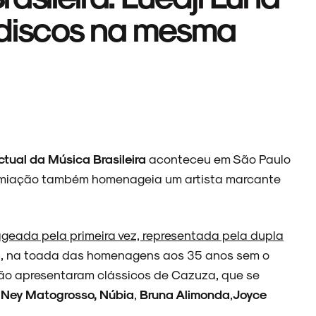
 discos na mesma
tual da Música Brasileira
aconteceu em São Paulo
premiação também homenageia um artista marcante
geada pela primeira vez, representada pela dupla
a
, na toada das homenagens aos 35 anos sem o
ação apresentaram clássicos de Cazuza, que se
:
Ney Matogrosso,
Núbia
,
Bruna Alimonda
,
Joyce