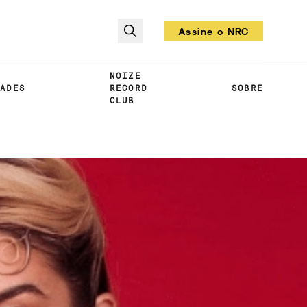
Assine o NRC
Todo mês um vinil!
NOIZE
DADES
RECORD
SOBRE
CLUB