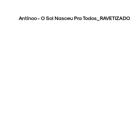
ARQUIVO
Antínoo - O Sol Nasceu Pra Todos_RAVETIZAD
ENTREVISTAS
ESPECIAIS
FAIXA A FAIXA