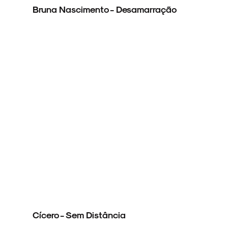
Bruna Nascimento - Desamarração
NOVIDADES
NOIZE RECORD CLUB
SOBRE
Cícero - Sem Distância