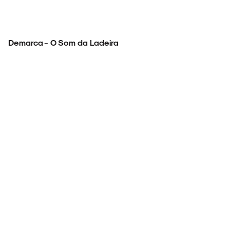
Demarca - O Som da Ladeira
FAIXA A FAIXA
NOVIDADES
NOIZE RECORD CLUB
SOBRE