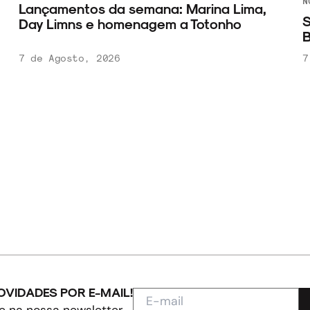
N
Lançamentos da semana: Marina Lima,
S
Day Limns e homenagem a Totonho
B
7 de Agosto, 2026
7
OVIDADES POR E-MAIL!
e na nossa newsletter.