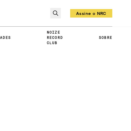
Assine o NRC
Todo mês um vinil!
NOIZE
DADES
RECORD
SOBRE
CLUB