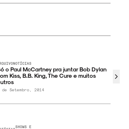
RQUIVO
NOTÍCIAS
ARQUIV
ó o Paul McCartney pra juntar Bob Dylan
Lista
om Kiss, B.B. King, The Cure e muitos
utros
 de Setembro, 2014
23 de
SHOWS E