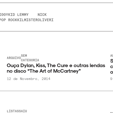
IGGY
KID
LEMMY
NICK
POP
ROCK
KILMISTER
OLIVERI
SEM
A
ARQUIVO
S
CATEGORIA
Ouça Dylan, Kiss, The Cure e outras lendas
c
no disco “The Art of McCartney”
o
12 de Novembro, 2014
9
LISTAS
SAIU