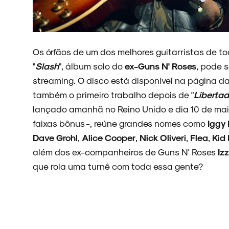
ARQUIVO
Os órfãos de um dos melhores guitarristas de to
"
Slash
", álbum solo do
ex-Guns N' Roses
, pode s
ENTREVISTAS
streaming. O disco está disponível na página d
também o primeiro trabalho depois de "
Libertad
lançado amanhã no Reino Unido e dia 10 de maio
faixas bônus -, reúne grandes nomes como
Iggy
ESPECIAIS
Dave Grohl
,
Alice Cooper
,
Nick Oliveri
,
Flea
,
Kid
além dos ex-companheiros de Guns N' Roses
Iz
que rola uma turnê com toda essa gente?
FAIXA A FAIXA