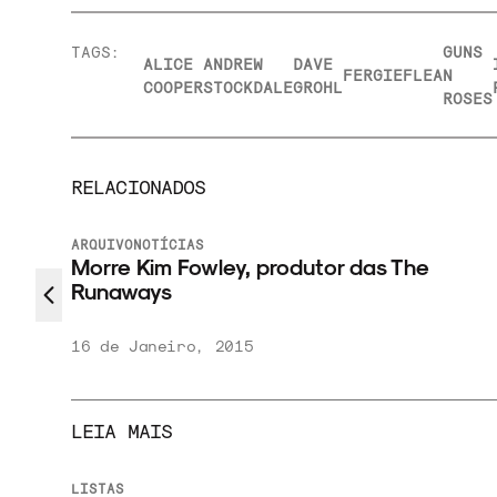
TAGS:
GUNS
ALICE
ANDREW
DAVE
FERGIE
FLEA
N
COOPER
STOCKDALE
GROHL
ROSES
RELACIONADOS
ARQUIVO
NOTÍCIAS
Morre Kim Fowley, produtor das The
od
Runaways
16 de Janeiro, 2015
LEIA MAIS
LISTAS