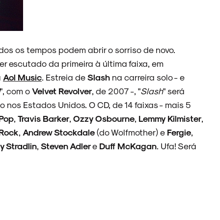
dos os tempos podem abrir o sorriso de novo.
er escutado da primeira à última faixa, em
a
Aol Music
. Estreia de
Slash
na carreira solo - e
", com o
Velvet Revolver
, de 2007 -, "
Slash
" será
 nos Estados Unidos. O CD, de 14 faixas - mais 5
 Pop
,
Travis Barker
,
Ozzy Osbourne
,
Lemmy Kilmister
,
 Rock
,
Andrew Stockdale
(do Wolfmother) e
Fergie
,
zy Stradlin
,
Steven Adler
e
Duff McKagan
. Ufa! Será