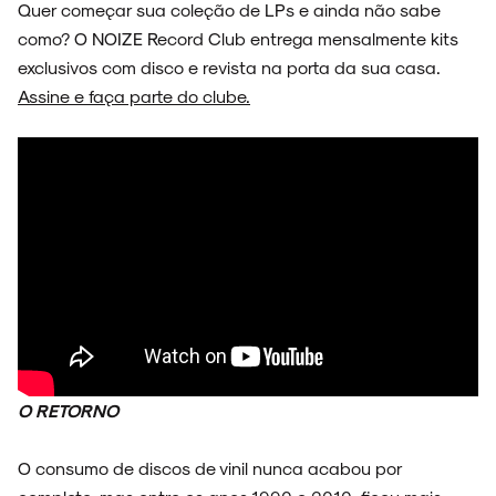
Quer começar sua coleção de LPs e ainda não sabe
como? O NOIZE Record Club entrega mensalmente kits
exclusivos com disco e revista na porta da sua casa.
ESPECIAIS
Assine e faça parte do clube.
FAIXA A FAIXA
NOVIDADES
O RETORNO
NOIZE RECORD CLUB
O consumo de discos de vinil nunca acabou por