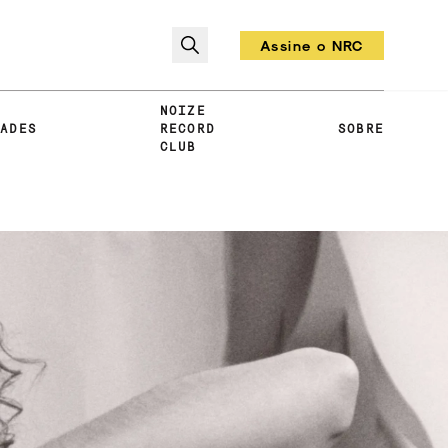
Assine o NRC
Todo mês um vinil!
NOIZE
DADES
RECORD
SOBRE
CLUB