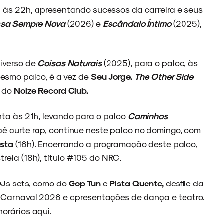
 às 22h, apresentando sucessos da carreira e seus
sa Sempre Nova
(2026) e
Escândalo Íntimo
(2025),
niverso de
Coisas Naturais
(2025), para o palco, às
mesmo palco, é a vez de
Seu Jorge.
The Other Side
s do
Noize Record Club.
nta às 21h, levando para o palco
Caminhos
ocê curte rap, continue neste palco no domingo, com
osta
(16h). Encerrando a programação deste palco,
reia (18h), título #105 do NRC.
DJs sets, como do
Gop Tun
e
Pista Quente,
desfile da
 Carnaval 2026 e apresentações de dança e teatro.
orários aqui.