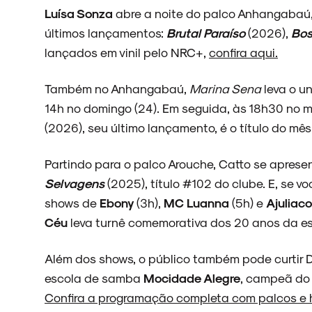
Luísa Sonza
abre a noite do palco Anhangabaú,
últimos lançamentos:
Brutal Paraíso
(2026),
Bos
lançados em vinil pelo NRC+,
confira aqui.
Também no Anhangabaú,
Marina Sena
leva o u
14h no domingo (24). Em seguida, às 18h30 no 
(2026), seu último lançamento, é o título do mê
Partindo para o palco Arouche, Catto se aprese
Selvagens
(2025), título #102 do clube. E, se v
shows de
Ebony
(3h),
MC Luanna
(5h) e
Ajuliac
Céu
leva turnê comemorativa dos 20 anos da est
Além dos shows, o público também pode curtir 
escola de samba
Mocidade Alegre
, campeã do
Confira a programação completa com palcos e h