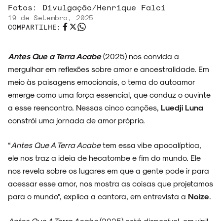
Fotos:
Divulgação/Henrique Falci
19 de Setembro, 2025
COMPARTILHE:
Antes Que a Terra Acabe
(2025) nos convida a
mergulhar em reflexões sobre amor e ancestralidade. Em
meio às paisagens emocionais, o tema do autoamor
emerge como uma força essencial, que conduz o ouvinte
a esse reencontro. Nessas cinco canções,
Luedji Luna
constrói uma jornada de amor próprio.
“
Antes Que A Terra Acabe
tem essa vibe apocalíptica,
ele nos traz a ideia de hecatombe e fim do mundo. Ele
nos revela sobre os lugares em que a gente pode ir para
acessar esse amor, nos mostra as coisas que projetamos
para o mundo”, explica a cantora, em entrevista a
Noize
.
Antes Que A Terra Acabe
(2025) está disponível, em vinil,