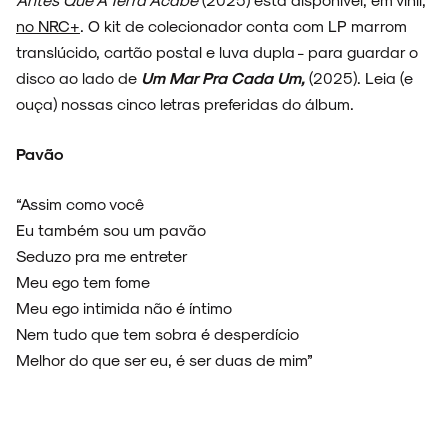
no NRC+
. O kit de colecionador conta com LP marrom
ARQUIVO
translúcido, cartão postal e luva dupla - para guardar o
disco ao lado de
Um Mar Pra Cada Um,
(2025). Leia (e
ouça) nossas cinco letras preferidas do álbum.
ENTREVISTAS
Pavão
“Assim como você
Eu também sou um pavão
Seduzo pra me entreter
ESPECIAIS
Meu ego tem fome
Meu ego intimida não é íntimo
Nem tudo que tem sobra é desperdício
Melhor do que ser eu, é ser duas de mim”
FAIXA A FAIXA