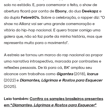
solo no estádio. E, para comemorar o feito, o show de
abertura ficará por conta de
Ebony
, do duo
Deekapz
e
ENTREVISTAS
da dupla
Febre90's.
Sobre a celebração, o rapper diz: "O
show no Allianz vai ser uma grande comemoração e
vitória do hip-hop nacional. E quero trazer comigo uma
galera que, não só faz parte da minha história, mas que
ESPECIAIS
representa muito para o movimento".
A estreia se tornou um marco do rap nacional ao propor
uma narrativa introspectiva, marcada por contrastes e
reflexões pessoais. De lá para cá, BK’ ampliou seu
FAIXA A FAIXA
alcance com trabalhos como
Gigantes
(2018),
Icarus
(2022) e
Diamantes, Lágrimas e Rostos para Esquecer
(2025).
NOVIDADES
Leia também:
Confira os samples brasileiros presentes
em “
Diamantes, Lágrimas e Rostos para Esquecer
”