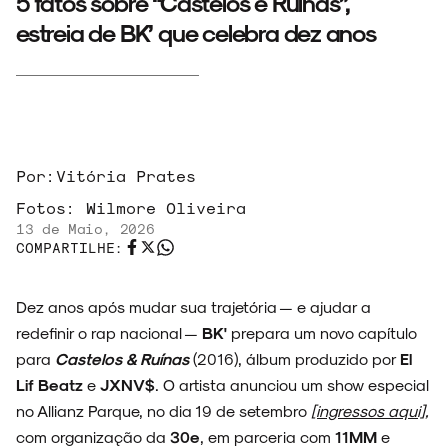
5 fatos sobre “Castelos e Ruínas”,
estreia de BK’ que celebra dez anos
Por:
Vitória Prates
Fotos:
Wilmore Oliveira
13 de Maio, 2026
COMPARTILHE:
Dez anos após mudar sua trajetória — e ajudar a
redefinir o rap nacional —
BK'
prepara um novo capítulo
para
Castelos & Ruínas
(2016), álbum produzido por
El
Lif Beatz
e
JXNV$
. O artista anunciou um show especial
no Allianz Parque, no dia 19 de setembro
[ingressos aqui]
,
com organização da
30e
, em parceria com
11MM
e