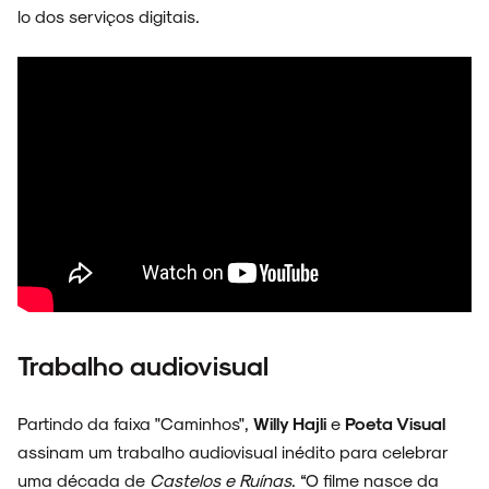
lo dos serviços digitais.
Trabalho audiovisual
Partindo da faixa "Caminhos",
Willy Hajli
e
Poeta Visual
assinam um trabalho audiovisual inédito para celebrar
uma década de
Castelos e Ruínas
. “O filme nasce da