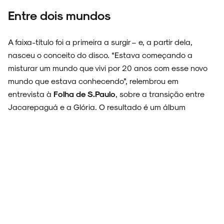
Entre dois mundos
A faixa-título foi a primeira a surgir – e, a partir dela,
nasceu o conceito do disco. “Estava começando a
misturar um mundo que vivi por 20 anos com esse novo
mundo que estava conhecendo”, relembrou em
entrevista à
Folha de S.Paulo
, sobre a transição entre
Jacarepaguá e a Glória. O resultado é um álbum
atravessado por contrastes, que vão da violência e
desigualdade à boemia.