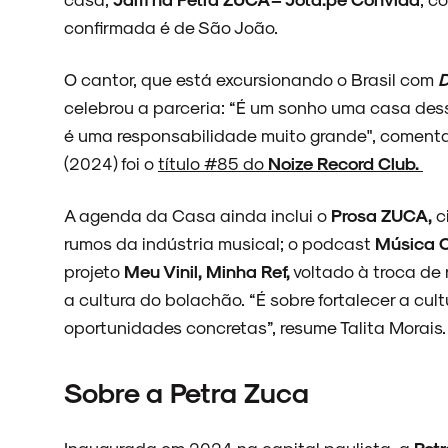
confirmada é de São João.
NOVIDADES
O cantor, que está excursionando o Brasil com
D
celebrou a parceria: “É um sonho uma casa dessas
é uma responsabilidade muito grande", comenta
NOIZE RECORD CLUB
(2024) foi o
título #85 do
Noize Record Club.
A agenda da Casa ainda inclui o
Prosa ZUCA,
c
rumos da indústria musical; o podcast
Música 
SOBRE
projeto
Meu Vinil, Minha Ref,
voltado à troca de r
a cultura do bolachão. “É sobre fortalecer a cultu
oportunidades concretas”, resume Talita Morais.
Sobre a Petra Zuca
Inaugurada em 2024 na capital paulista, a
Petr