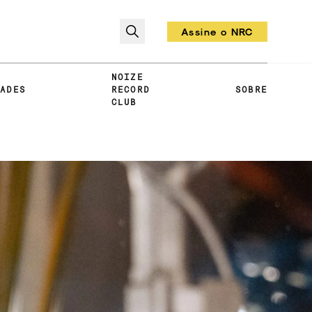
Assine o NRC
Todo mês um vinil!
NOIZE
DADES
RECORD
SOBRE
CLUB