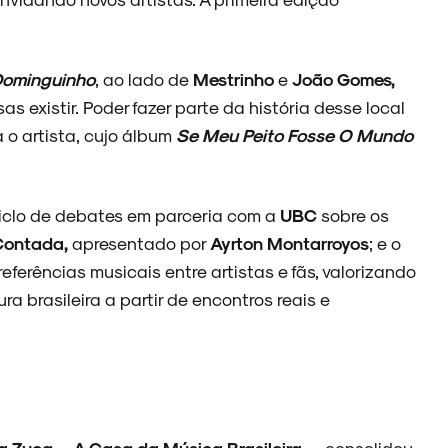
ominguinho
, ao lado de
Mestrinho
e
João Gomes,
 existir. Poder fazer parte da história desse local
 o artista, cujo álbum
Se Meu Peito Fosse O Mundo
iclo de debates em parceria com a
UBC
sobre os
Contada,
apresentado por
Ayrton Montarroyos
; e o
eferências musicais entre artistas e fãs, valorizando
ra brasileira a partir de encontros reais e
a Zuca — A Casa da Música Brasileira
— consolidou