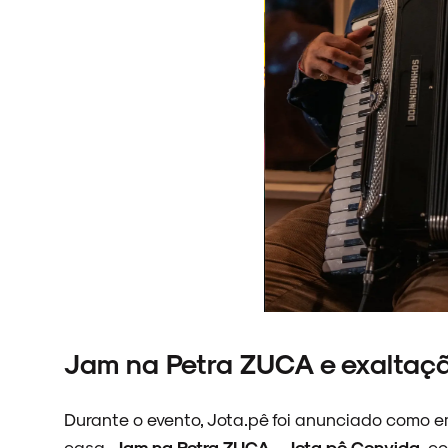
ARQUIVO
ENTREVISTAS
ESPECIAIS
Jam na Petra ZUCA e exaltação
FAIXA A FAIXA
Durante o evento, Jota.pê foi anunciado como e
casa,
Jam na Petra ZUCA – Jota.pê Convida
, c