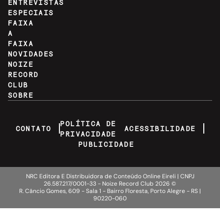
ENTREVISTAS
ESPECIAIS
FAIXA
A
FAIXA
NOVIDADES
NOIZE
RECORD
CLUB
SOBRE
POLÍTICA DE
CONTATO
ACESSIBILIDADE
PRIVACIDADE
PUBLICIDADE
NRC Editora E Distribuidora de Conteúdo Online Eireli | CNPJ
26.587.217/0001-33 - Noize Record Club
2026
©
R. Câncio Gomes, 609 - Sala 1 - Bairro Floresta, Porto Alegre - RS |
90220-060