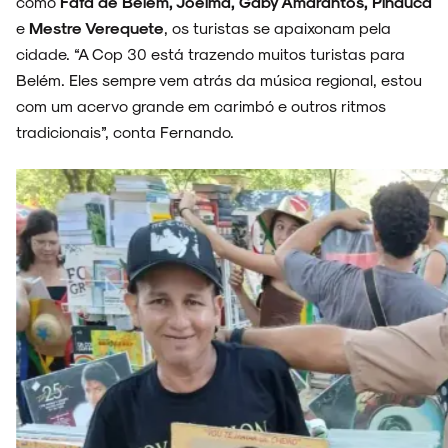
como
Fafá de Belém, Joelma, Gaby Amarantos, Pinduca
e
Mestre Verequete
, os turistas se apaixonam pela
cidade. “A Cop 30 está trazendo muitos turistas para
Belém. Eles sempre vem atrás da música regional, estou
ARQUIVO
com um acervo grande em carimbó e outros ritmos
tradicionais”, conta Fernando.
ENTREVISTAS
ESPECIAIS
FAIXA A FAIXA