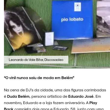
Leonardo do Vale Bitar, Discosaoleo
“O vinil nunca saiu de moda em Belém”
Na cena de DJ’s da cidade, uma das figuras carimbadas
é
Duda Belém
, persona artística de
Eduardo José
. Em
novembro, Eduardo e a loja fazem aniversário. A
Play
Back
completa dois anos e Eduardo, 58, junto com uma