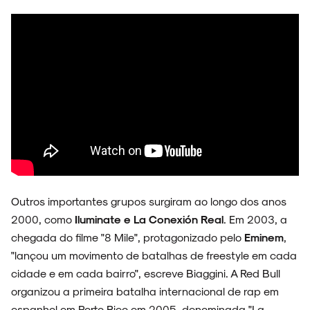
NOIZE RECORD CLUB
SOBRE
Outros importantes grupos surgiram ao longo dos anos
2000, como
Iluminate e La Conexión Real
. Em 2003, a
chegada do filme "8 Mile", protagonizado pelo
Eminem
,
"lançou um movimento de batalhas de freestyle em cada
cidade e em cada bairro", escreve Biaggini. A Red Bull
organizou a primeira batalha internacional de rap em
espanhol em Porto Rico em 2005, denominada "La