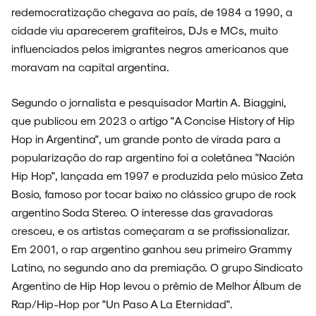
redemocratização chegava ao país, de 1984 a 1990, a
cidade viu aparecerem grafiteiros, DJs e MCs, muito
ENTREVISTAS
influenciados pelos imigrantes negros americanos que
moravam na capital argentina.
Segundo o jornalista e pesquisador Martin A. Biaggini,
ESPECIAIS
que publicou em 2023 o artigo "A Concise History of Hip
Hop in Argentina", um grande ponto de virada para a
popularização do rap argentino foi a coletânea "Nación
Hip Hop", lançada em 1997 e produzida pelo músico Zeta
FAIXA A FAIXA
Bosio, famoso por tocar baixo no clássico grupo de rock
argentino Soda Stereo. O interesse das gravadoras
cresceu, e os artistas começaram a se profissionalizar.
Em 2001, o rap argentino ganhou seu primeiro Grammy
Latino, no segundo ano da premiação. O grupo Sindicato
NOVIDADES
Argentino de Hip Hop levou o prêmio de Melhor Álbum de
Rap/Hip-Hop por "Un Paso A La Eternidad".