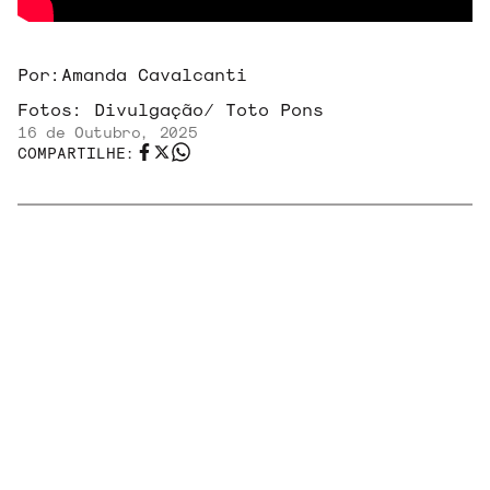
Por:
Amanda Cavalcanti
Fotos:
Divulgação/ Toto Pons
16 de Outubro, 2025
COMPARTILHE:
TAGS:
CA7RIEL
EL
NATHY
BIZARRAP
& PACO
DUKI
QUINTO
PELUSO
AMOROSO
ESCALÓN
SINDICATO
ARGENTINO
TRUENO
DE HIP
HOP
RELACIONADOS