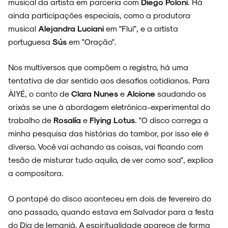
musical da artista em parceria com
Diego Poloni
. Há
ainda participações especiais, como a produtora
musical
Alejandra Luciani
em "Flui", e a artista
portuguesa
Sús
em "Oração".
Nos multiversos que compõem o registro, há uma
tentativa de dar sentido aos desafios cotidianos. Para
ÀIYÉ, o canto de
Clara Nunes
e
Alcione
saudando os
orixás se une à abordagem eletrônica-experimental do
trabalho de
Rosalía
e
Flying Lotus
. "O disco carrega a
minha pesquisa das histórias do tambor, por isso ele é
diverso. Você vai achando as coisas, vai ficando com
tesão de misturar tudo aquilo, de ver como soa", explica
a compositora.
O pontapé do disco aconteceu em dois de fevereiro do
ano passado, quando estava em Salvador para a festa
do Dia de Iemanjá. A espiritualidade aparece de forma