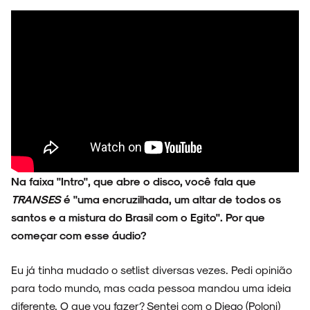
Na faixa "Intro", que abre o disco, você fala que
TRANSES
é "uma encruzilhada, um altar de todos os
santos e a mistura do Brasil com o Egito". Por que
começar com esse áudio?
Eu já tinha mudado o setlist diversas vezes. Pedi opinião
para todo mundo, mas cada pessoa mandou uma ideia
diferente. O que vou fazer? Sentei com o Diego (Poloni)