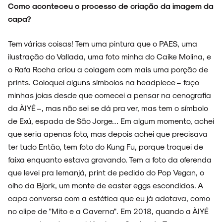
Como aconteceu o processo de criação da imagem da
capa?
Tem várias coisas! Tem uma pintura que o PAES, uma
ilustração do Vallada, uma foto minha do Caike Molina, e
o Rafa Rocha criou a colagem com mais uma porção de
prints. Coloquei alguns símbolos na headpiece – faço
minhas joias desde que comecei a pensar na cenografia
da ÀIYÉ –, mas não sei se dá pra ver, mas tem o símbolo
de Exú, espada de São Jorge… Em algum momento, achei
que seria apenas foto, mas depois achei que precisava
ter tudo Então, tem foto do Kung Fu, porque troquei de
faixa enquanto estava gravando. Tem a foto da oferenda
que levei pra Iemanjá, print de pedido do Pop Vegan, o
olho da Bjork, um monte de easter eggs escondidos. A
capa conversa com a estética que eu já adotava, como
no clipe de "Mito e a Caverna". Em 2018, quando a ÀIYÉ