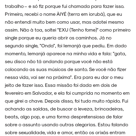
trabalho – e só fiz porque fui chamada para fazer isso.
Primeiro, recebi o nome ÀIYÉ (terra em iorubá), que eu
não entendi muito bem como usar, mas adotei mesmo
assim. Não à toa, soltei "EXU (Tenho fome)" como primeiro
single porque eu queria abrir os caminhos. Já no
segundo single, "Onda", foi Iemanjá que pediu. Em dado
momento, Iemanjá aparece na minha vida e fala: "gata,
seu disco não tá andando porque você não está
colocando as suas músicas de santo. Se você não fizer
nessa vida, vai ser na próxima". Era para eu dar o meu
jeito de fazer isso. Essa missão foi dada em dois de
fevereiro em Salvador, e ela foi cumprida no momento em
que girei a chave. Depois disso, foi tudo muito rápido. Fui
achando as saídas, de buscar a leveza, brincadeiras,
beats, algo pop, e uma forma despretensiosa de falar
sobre o assunto usando outras alegorias. Estou falando
sobre sexualidade, vida e amor, então os orixás entram