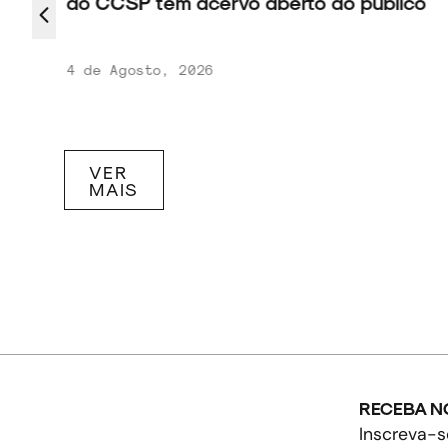
do CCSP tem acervo aberto ao público
4 de Agosto, 2026
VER
MAIS
RECEBA N
Inscreva-s