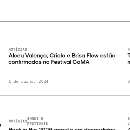
NOTÍCIAS
N
Alceu Valença, Criolo e Brisa Flow estão
T
confirmados no Festival CoMA
m
1 de Julho, 2024
8
SHOWS E
E
NOTÍCIAS
a
FESTIVAIS
V
Rock in Rio 2026 aposta em despedidas
A