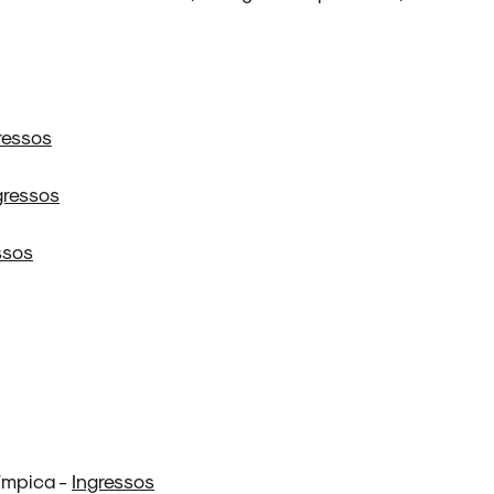
ressos
gressos
ssos
ímpica -
Ingressos