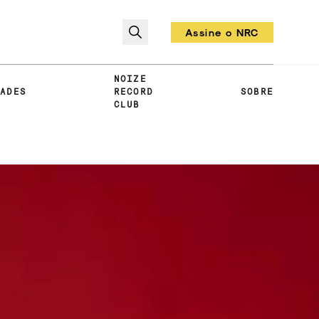
Assine o NRC
Todo mês um vinil!
NOIZE
DADES
RECORD
SOBRE
CLUB