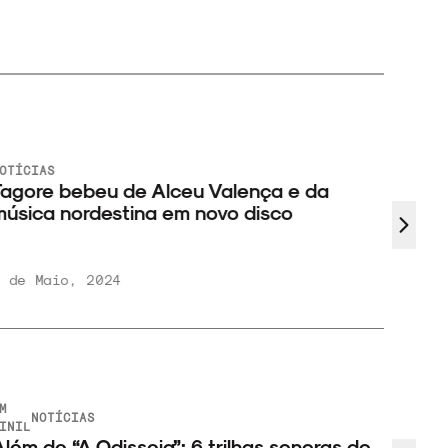
OTÍCIAS
NOTÍCI
agore bebeu de Alceu Valença e da
50 di
úsica nordestina em novo disco
anos
 de Maio, 2024
16 de
M
NOTÍCIAS
INIL
lém de “A Odisseia”: 6 trilhas sonoras do