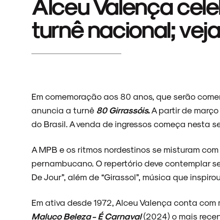
Alceu Valença cel
turnê nacional; vej
Em comemoração aos 80 anos, que serão comem
anuncia a turnê
80 Girrassóis.
A partir de março
do Brasil. A venda de ingressos começa nesta sex
A MPB e os ritmos nordestinos se misturam com
pernambucano. O repertório deve contemplar se
De Jour”, além de “Girassol”, música que inspiro
Em ativa desde 1972, Alceu Valença conta com 
Maluco Beleza - É Carnaval
(2024) o mais recen