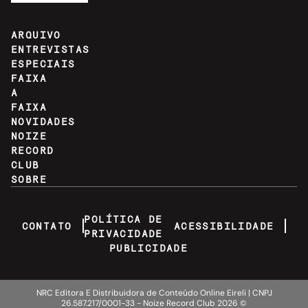
ARQUIVO
ENTREVISTAS
ESPECIAIS
FAIXA
A
FAIXA
NOVIDADES
NOIZE
RECORD
CLUB
SOBRE
POLÍTICA DE
CONTATO
ACESSIBILIDADE
PRIVACIDADE
PUBLICIDADE
NRC Editora E Distribuidora de Conteúdo Online Eireli | CNPJ
26.587.217/0001-33 - Noize Record Club
2026
©