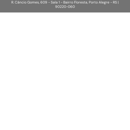
R. Câncio Gomes, 609 - Sala 1 - Bairro Floresta, Porto Alegre - RS |
90220-060