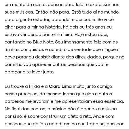
ARQUIVO
um monte de coisas densas para falar e expressar nas
suas músicas. Então, não para. Está tudo aí no mundo
para a gente estudar, aprender e descobrir. Se você
olhar para a minha história, há dois ou três anos eu
ENTREVISTAS
estava vendendo pastel na feira. Hoje estou aqui,
cantando no Blue Note. Sou imensamente feliz com as
minhas conquistas e acredito de verdade que ninguém
deve parar ou desistir diante das dificuldades, porque no
caminho vão aparecer outras pessoas que vão te
ESPECIAIS
abraçar e te levar junto.
Eu trouxe a Frida e a
Clara Lima
muito junto comigo
nesse processo, da mesma forma que elas e outros
FAIXA A FAIXA
parceiros me levaram e me apresentaram essa essência.
No final das contas, a música não é apenas a música
por si só; é sobre construir um afeto direto. Ande com
pessoas que de fato acreditam no seu trabalho, pessoas
NOVIDADES