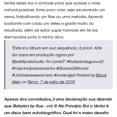
tentei deixá-los a vontade para que soasse o mais
natural possível, livres para criar, seja escrevendo um
verso, trabalhando um flow ou uma melodia. Aprendi
ESPECIAIS
bastante com cada um deles e gostei muito do
resultado, além de estar super honrado em tê-los
eternizados junto à minha obra.
FAIXA A FAIXA
"Este é o álbum em sua sequência, à priori. Arte
da capa em produção agora por
@petitpoisstudio. I'm comin'!" #babylonbygusvol2
#noprincipioeraoverbo #SomosOMundo
#Jahblesswewarriors #oraievigiai Posted by
Black
NOVIDADES
Alien
on
Terça, 7 de julho de 2015
Apesar dos convidados, li uma declaração sua dizendo
NOIZE RECORD CLUB
que
Babylon by Gus - vol. II: No Princípio Era o Verbo
é
um disco bem autobiográfico. Qual foi o maior desafio