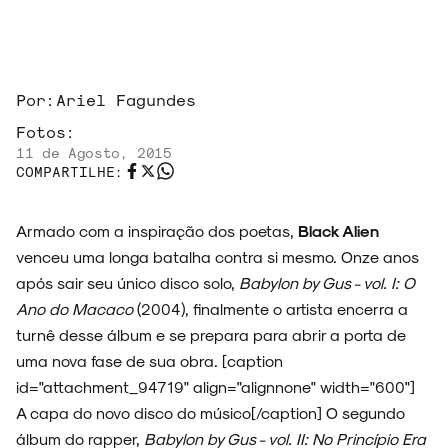
Por:
Ariel Fagundes
Fotos:
11 de Agosto, 2015
COMPARTILHE:
Armado com a inspiração dos poetas,
Black Alien
venceu uma longa batalha contra si mesmo. Onze anos
após sair seu único disco solo,
Babylon by Gus - vol. I: O
Ano do Macaco
(2004), finalmente o artista encerra a
turnê desse álbum e se prepara para abrir a porta de
uma nova fase de sua obra. [caption
id="attachment_94719" align="alignnone" width="600"]
A capa do novo disco do músico[/caption] O segundo
álbum do rapper,
Babylon by Gus - vol. II: No Princípio Era