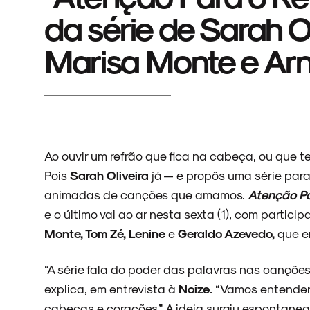
da série de Sarah O
Marisa Monte e Ar
Ao ouvir um refrão que fica na cabeça, ou que t
Pois
Sarah Oliveira
já — e propôs uma série para 
animadas de canções que amamos.
Atenção Pa
e o último vai ao ar nesta sexta (1), com partic
Monte, Tom Zé, Lenine
e
Geraldo Azevedo,
que e
“A série fala do poder das palavras nas canções
explica, em entrevista à
Noize
. “Vamos entender
cabeças e corações.” A ideia surgiu espontane