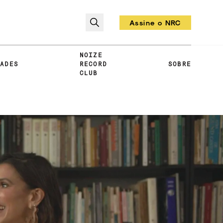
Assine o NRC
Todo mês um vinil!
NOIZE
DADES
RECORD
SOBRE
CLUB