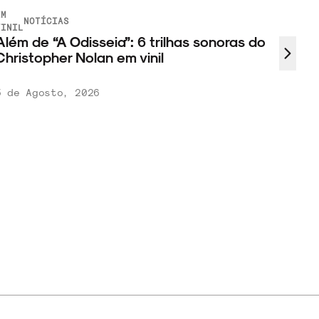
M
NOTÍCIAS
INIL
lém de “A Odisseia”: 6 trilhas sonoras do
hristopher Nolan em vinil
 de Agosto, 2026