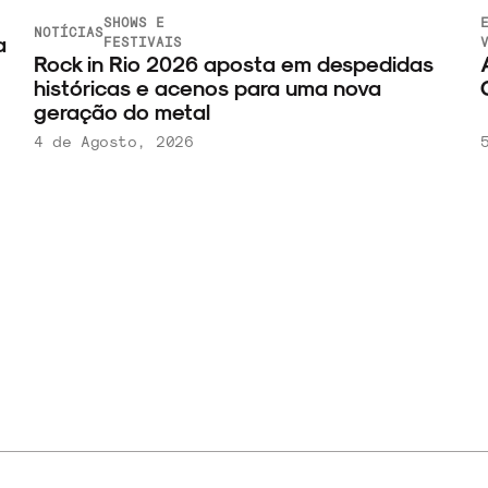
SHOWS E
E
NOTÍCIAS
a
FESTIVAIS
V
Rock in Rio 2026 aposta em despedidas
A
históricas e acenos para uma nova
C
geração do metal
4 de Agosto, 2026
5