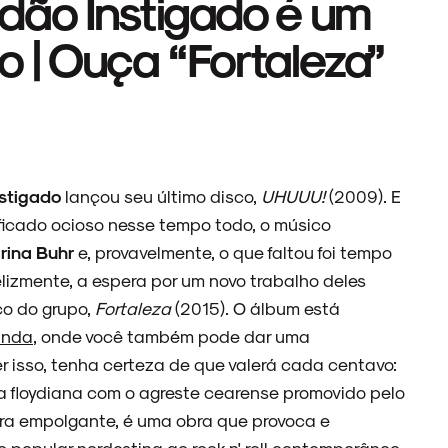
dão Instigado é um
o | Ouça “Fortaleza”
stigado
lançou seu último disco,
UHUUU!
(2009). E
ficado ocioso nesse tempo todo, o músico
rina Buhr
e, provavelmente, o que faltou foi tempo
lizmente, a espera por um novo trabalho deles
co do grupo,
Fortaleza
(2015). O álbum está
anda
, onde você também pode dar uma
zer isso, tenha certeza de que valerá cada centavo:
a floydiana com o agreste cearense promovido pelo
 ora empolgante, é uma obra que provoca e
 popular nordestina ao rock n' roll contemporâneo,