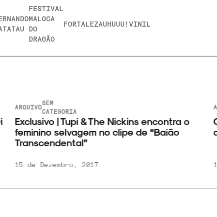
FESTIVAL
ERNANDO
MALOCA
FORTALEZA
UHUUU!
VINIL
ATATAU
DO
DRAGÃO
SEM
ARQUIVO
A
CATEGORIA
i
Exclusivo | Tupi & The Nickins encontra o
O
feminino selvagem no clipe de “Baião
a
Transcendental”
15 de Dezembro, 2017
1