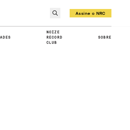
Assine o NRC
Todo mês um vinil!
NOIZE
DADES
RECORD
SOBRE
CLUB