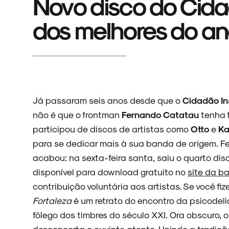
Novo disco do Cida
dos melhores do an
Já passaram seis anos desde que o
Cidadão In
não é que o frontman
Fernando Catatau
tenha 
participou de discos de artistas como
Otto
e
Ka
para se dedicar mais à sua banda de origem. Fe
acabou: na sexta-feira santa, saiu o quarto dis
disponível para download gratuito no
site da b
contribuição voluntária aos artistas. Se você fi
Fortaleza
é um retrato do encontro da psicodeli
fôlego dos timbres do século XXI. Ora obscuro,
desconcerta o ouvinte atento. Unindo a tradição