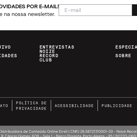
OVIDADES POR E-MAIL!
e na nossa newsletter.
UIVO
ENTREVISTAS
ESPECI
NOIZE
IDADES
RECORD
SOBRE
CLUB
POLÍTICA DE
ATO
ACESSIBILIDADE
PUBLICIDADE
PRIVACIDADE
Distribuidora de Conteúdo Online Eireli | CNPJ 26.587.217/0001-33 - Noize Rec
R. Câncio Gomes, 609 - Sala 1 - Bairro Floresta, Porto Alegre - RS | 90220-060