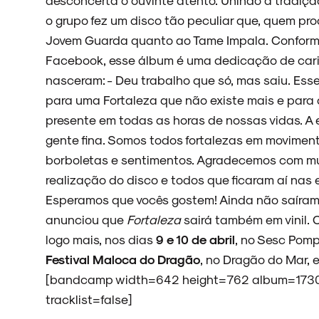
o grupo fez um disco tão peculiar que, quem pro
Jovem Guarda quanto ao Tame Impala. Conform
ARQUIVO
Facebook, esse álbum é uma dedicação de cari
nasceram: - Deu trabalho que só, mas saiu. E
para uma Fortaleza que não existe mais e para
presente em todas as horas de nossas vidas. A 
ENTREVISTAS
gente fina. Somos todos fortalezas em movimen
borboletas e sentimentos. Agradecemos com mu
realização do disco e todos que ficaram aí nas 
Esperamos que vocês gostem! Ainda não saíram 
ESPECIAIS
anunciou que
Fortaleza
sairá também em vinil.
logo mais, nos dias
9 e 10 de abril
, no Sesc Pomp
Festival Maloca do Dragão
, no Dragão do Mar, 
FAIXA A FAIXA
[bandcamp width=642 height=762 album=173000
tracklist=false]