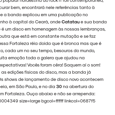
curar bem, encontrará nele referências tanto à
e a banda explicou em uma publicação no
nho à capital do Ceará, onde
Catatau
e sua banda
sse é um disco em homenagem às nossas lembranças,
 outra que está em constante mutação e se faz
essa Fortaleza réia doida que é bronca mas que é
to, cada um no seu tempo, besouros do mundo,
ita emoção toda a galera que ajudou na
expectativas! Vocês foram cêra! Saquem aí o som!
as edições físicas do disco, mas a banda já
 Os shows de lançamento de disco novo acontecem
eia, em São Paulo, e no dia
30
na abertura do
em Fortaleza. Ouça abaixo e não se arrependa:
4349 size=large bgcol=ffffff linkcol=0687f5