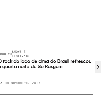
SHOWS E
RQUIVO
ARQUIV
FESTIVAIS
 rock do lado de cima do Brasil refrescou
Saiu
 quarta noite do Se Rasgum
festi
8 de Novembro, 2017
29 de