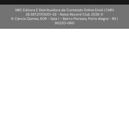
NRC Editora E Distribuidora de Conteúdo Online Eireli | CNPJ
26.587.217/0001-33 - Noize Record Club
2026
©
R. Câncio Gomes, 609 - Sala 1 - Bairro Floresta, Porto Alegre - RS |
90220-060