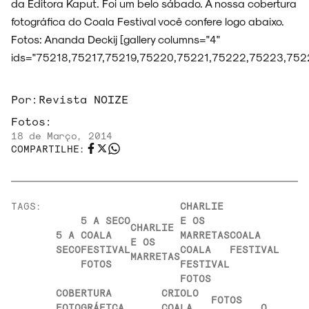
da Editora Kaput. Foi um belo sábado. A nossa cobertura
fotográfica do Coala Festival você confere logo abaixo.
Fotos: Ananda Deckij [gallery columns="4"
ids="75218,75217,75219,75220,75221,75222,75223,75
Por:
Revista NOIZE
Fotos:
18 de Março, 2014
COMPARTILHE:
TAGS:
CHARLIE
5 A SECO
E OS
CHARLIE
5 A
COALA
MARRETAS
COALA
E OS
SECO
FESTIVAL
COALA
FESTIVAL
MARRETAS
FOTOS
FESTIVAL
FOTOS
COBERTURA
CRIOLO
FOTOS
FOTOGRÁFICA
COALA
O