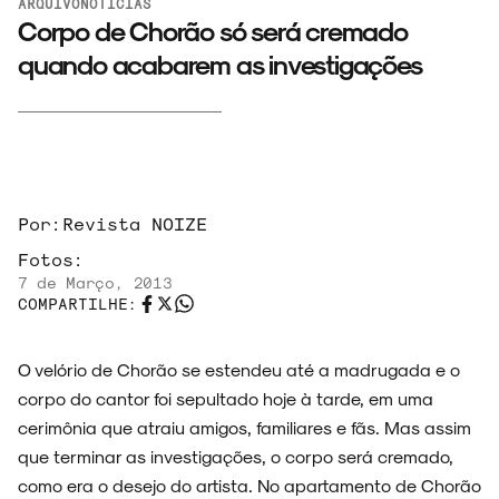
ARQUIVO
NOTÍCIAS
ARQUIVO
Corpo de Chorão só será cremado
quando acabarem as investigações
ENTREVISTAS
Por:
Revista NOIZE
Fotos:
ESPECIAIS
7 de Março, 2013
COMPARTILHE:
O velório de Chorão se estendeu até a madrugada e o
FAIXA A FAIXA
corpo do cantor foi sepultado hoje à tarde, em uma
cerimônia que atraiu amigos, familiares e fãs. Mas assim
que terminar as investigações, o corpo será cremado,
como era o desejo do artista. No apartamento de Chorão