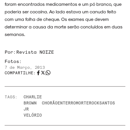
NOVIDADES
foram encontrados medicamentos e um pó branco, que
poderia ser cocaína. Ao lado estava um canudo feito
com uma folha de cheque. Os exames que devem
determinar a causa da morte serão concluídos em duas
semanas.
NOIZE RECORD CLUB
Por:
Revista NOIZE
Fotos:
7 de Março, 2013
SOBRE
COMPARTILHE:
TAGS:
CHARLIE
BROWN
CHORÃO
ENTERRO
MORTE
ROCK
SANTOS
JR
VELÓRIO