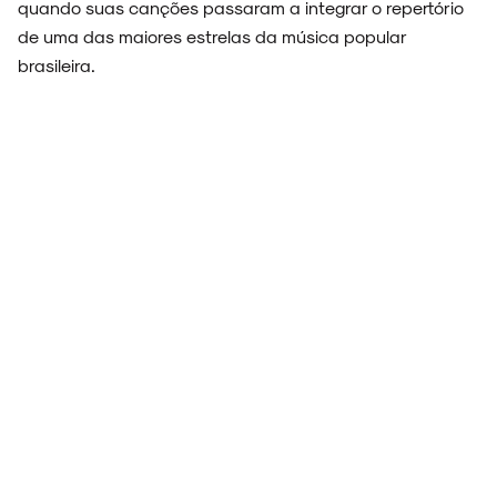
quando suas canções passaram a integrar o repertório
de uma das maiores estrelas da música popular
ESPECIAIS
brasileira.
FAIXA A FAIXA
NOVIDADES
NOIZE RECORD CLUB