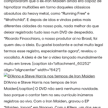
comprovaram que o ex-Iron Maiden ainda era capaz de
hipnotizar multidões em torno daqueles clássicos
absolutos do heavy metal, como “Running Free” e
SOBRE
“Wrathchild”. E depois de idas e vindas pelas mais
diferentes cidades do nosso país, nada melhor do que
deixar registrado tudo isso num DVD de despedida.
“Ricardo Finocchiaro, o nosso produtor aí no Brasil, foi
quem deu a ideia. Eu gostei bastante e achei muito legal
termos esse registro, especialmente agora”, revelou o
vocalista. A ideia é de ter o vídeo lançado mundialmente
muito em breve. [caption id="attachment_60252"
align="aligncenter" width="642"]
Di'Anno e Steve Harris nos tempos de Iron
Maiden[/caption] O DVD não será nenhuma novidade.
Isso porque o cantor tem no seu currículo inúmeros
registros ao vivo. Com o Iron Maiden, gravou o EP
“Maiden Japan” em Nagoya. Com o Killers, um dos seus