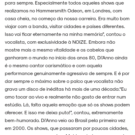
para sempre. Especialmente todos aqueles shows que
realizamos no Hammersmith Odeon, em Londres, com
casa cheia, no começo da nossa carreira. Era muito bom
ESPECIAIS
viajar com a banda, visitar cidades e países diferentes.
Isso vai ficar eternamente na minha memória”, contou o
vocalista, com exclusividade à NOIZE. Embora não
mostre mais a mesma vitalidade e os cabelos que
ganharam o mundo no início dos anos 80, Di’Anno ainda
FAIXA A FAIXA
é o mesmo cantor carismático e com aquela
performance genuinamente agressiva de sempre. E é por
dar sempre o máximo sobre o palco que vocalista não
grava um disco de inéditas há mais de uma década.“Eu
NOVIDADES
amo tocar ao vivo e realmente não gosto de entrar num
estúdio. Lá, falta aquela emoção que só os shows podem
oferecer. E isso me deixa puto!”, contou, extremamente
bem-humorado. Di’Anno veio ao Brasil pela primeira vez
NOIZE RECORD CLUB
em 2000. Os shows, que passaram por poucas cidades,