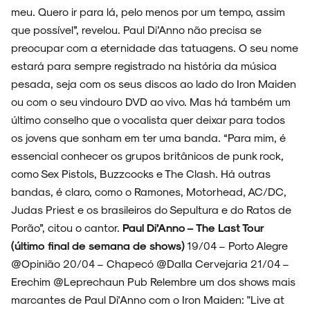
meu. Quero ir para lá, pelo menos por um tempo, assim
que possível”, revelou. Paul Di’Anno não precisa se
preocupar com a eternidade das tatuagens. O seu nome
estará para sempre registrado na história da música
pesada, seja com os seus discos ao lado do Iron Maiden
ou com o seu vindouro DVD ao vivo. Mas há também um
último conselho que o vocalista quer deixar para todos
os jovens que sonham em ter uma banda. “Para mim, é
essencial conhecer os grupos britânicos de punk rock,
como Sex Pistols, Buzzcocks e The Clash. Há outras
bandas, é claro, como o Ramones, Motorhead, AC/DC,
Judas Priest e os brasileiros do Sepultura e do Ratos de
Porão”, citou o cantor.
Paul Di’Anno – The Last Tour
(último final de semana de shows)
19/04 – Porto Alegre
@Opinião 20/04 – Chapecó @Dalla Cervejaria 21/04 –
Erechim @Leprechaun Pub Relembre um dos shows mais
marcantes de Paul Di'Anno com o Iron Maiden: "Live at