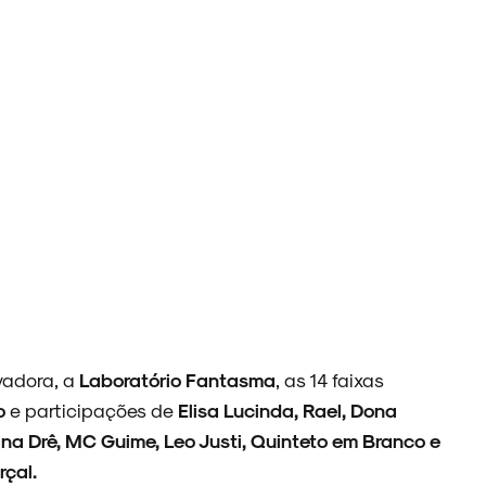
vadora, a
Laboratório Fantasma
, as 14 faixas
ão
e participações de
Elisa Lucinda, Rael, Dona
riana Drê, MC Guime, Leo Justi, Quinteto em Branco e
çal.