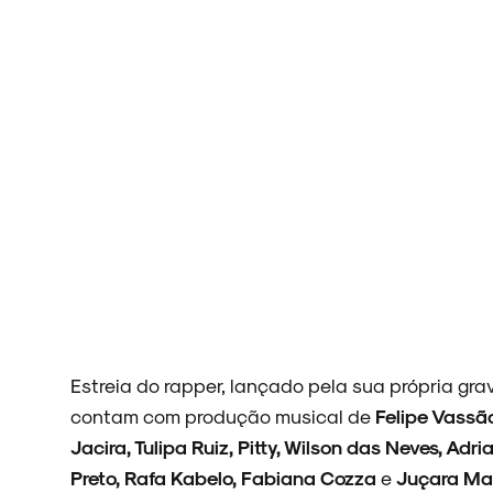
ARQUIVO
ENTREVISTAS
ESPECIAIS
Estreia do rapper, lançado pela sua própria gra
contam com produção musical de
Felipe Vass
FAIXA A FAIXA
Jacira, Tulipa Ruiz, Pitty, Wilson das Neves, Ad
Preto, Rafa Kabelo, Fabiana Cozza
e
Juçara Mar