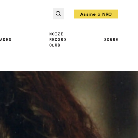
Assine o NRC
Todo mês um vinil!
NOIZE
DADES
RECORD
SOBRE
CLUB