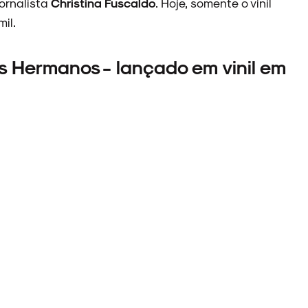
jornalista
Christina Fuscaldo
. Hoje, somente o vinil
il.
os Hermanos - lançado em vinil em