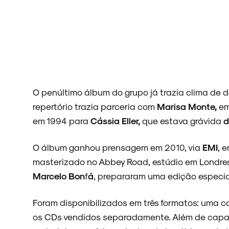
O penúltimo álbum do grupo já trazia clima d
repertório trazia parceria com
Marisa Monte,
em
em 1994 para
Cássia Eller,
que estava grávida
d
O álbum ganhou prensagem em 2010, via
EMI
, 
masterizado no Abbey Road, estúdio em Londres
Marcelo Bon
f
á
, prepararam uma edição especia
Foram disponibilizados em três formatos: uma ca
os CDs vendidos separadamente. Além de capas 