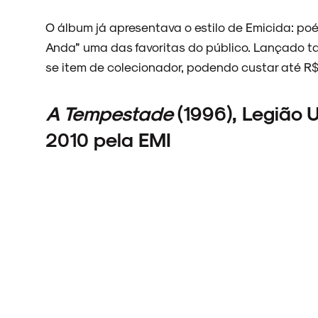
O álbum já apresentava o estilo de Emicida: poé
NOVIDADES
Anda” uma das favoritas do público. Lançado t
se item de colecionador, podendo custar até R
A Tempestade
(1996), Legião 
NOIZE RECORD CLUB
2010 pela EMI
SOBRE