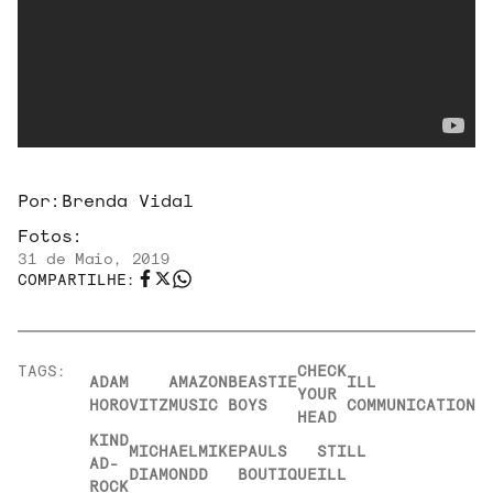
Por:
Brenda Vidal
Fotos:
31 de Maio, 2019
COMPARTILHE:
TAGS:
CHECK
ADAM
AMAZON
BEASTIE
ILL
YOUR
HOROVITZ
MUSIC
BOYS
COMMUNICATION
HEAD
KIND
MICHAEL
MIKE
PAULS
STILL
AD-
DIAMOND
D
BOUTIQUE
ILL
ROCK