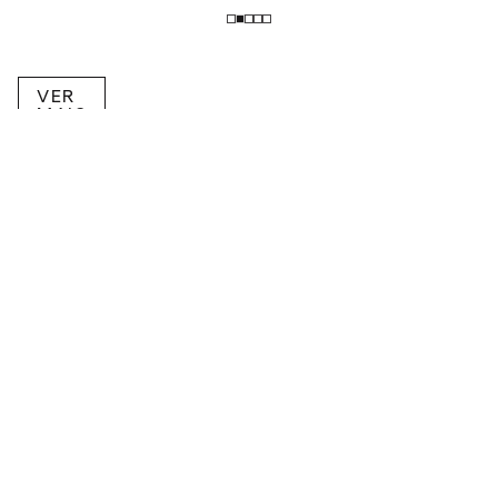
VER
MAIS
RECEBA NOVIDADES POR E-MAIL!
Inscreva-se na nossa newsletter.