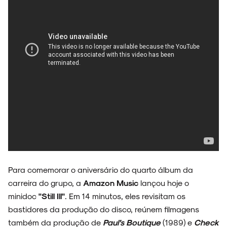
NOVIDADES
NOIZE RECORD CLUB
SOBRE
Para comemorar o aniversário do quarto álbum da
carreira do grupo, a
Amazon Music
lançou hoje o
minidoc
"Still Ill"
. Em 14 minutos, eles revisitam os
bastidores da produção do disco, reúnem filmagens
também da produção de
Paul’s Boutique
(1989) e
Check