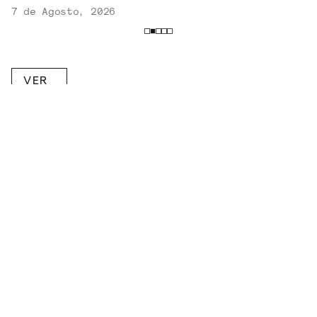
7 de Agosto, 2026
VER
MAIS
RECEBA NOVIDADES POR E-MAIL!
Inscreva-se na nossa newsletter.