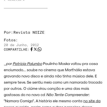
Por:
Revista NOIZE
Fotos:
ARQUIVO
20 de Junho, 2012
COMPARTILHE:
_por
Patricia Palumbo
Paulinho Moska voltou pra casa
ENTREVISTAS
enciumado... soube no cinema que Mart'nália estava
gravando novo disco e ainda não tinha música dele. E
sempre teve. Se sentiu meio como um namorado trocado
por outros. O ciúme virou canção e uma das mais
gostosas do no novo cd
Não Tente Compreender
:
ESPECIAIS
"Namora Comigo". A história ele mesmo conta
no site da
nossa querida
, assim como outros parceiros dessa