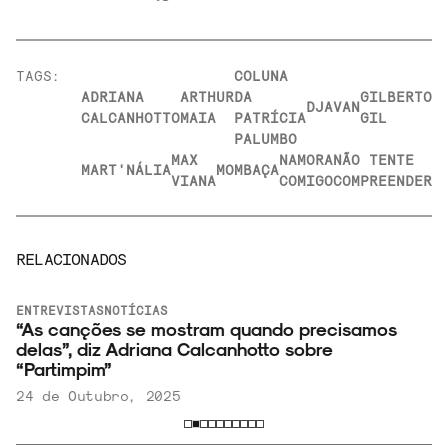
TAGS:
COLUNA
ADRIANA
ARTHUR
DA
GILBERTO
DJAVAN
CALCANHOTTO
MAIA
PATRÍCIA
GIL
PALUMBO
MAX
NAMORA
NÃO TENTE
MART'NÁLIA
MOMBAÇA
VIANA
COMIGO
COMPREENDER
RELACIONADOS
ENTREVISTAS
NOTÍCIAS
“As canções se mostram quando precisamos
delas”, diz Adriana Calcanhotto sobre
“Partimpim”
24 de Outubro, 2025