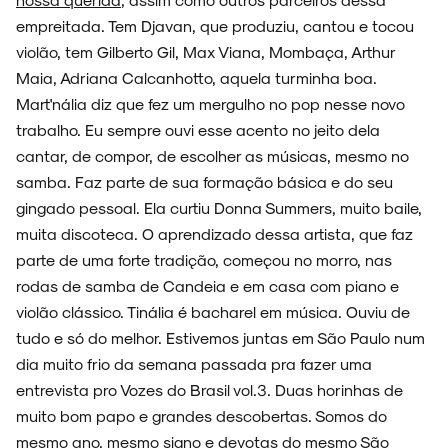
empreitada. Tem Djavan, que produziu, cantou e tocou
violão, tem Gilberto Gil, Max Viana, Mombaça, Arthur
FAIXA A FAIXA
Maia, Adriana Calcanhotto, aquela turminha boa.
Mart'nália diz que fez um mergulho no pop nesse novo
trabalho. Eu sempre ouvi esse acento no jeito dela
cantar, de compor, de escolher as músicas, mesmo no
NOVIDADES
samba. Faz parte de sua formação básica e do seu
gingado pessoal. Ela curtiu Donna Summers, muito baile,
muita discoteca. O aprendizado dessa artista, que faz
parte de uma forte tradição, começou no morro, nas
NOIZE RECORD CLUB
rodas de samba de Candeia e em casa com piano e
violão clássico. Tinália é bacharel em música. Ouviu de
tudo e só do melhor. Estivemos juntas em São Paulo num
dia muito frio da semana passada pra fazer uma
entrevista pro Vozes do Brasil vol.3. Duas horinhas de
SOBRE
muito bom papo e grandes descobertas. Somos do
mesmo ano, mesmo signo e devotas do mesmo São