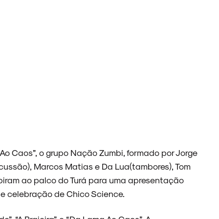
Ao Caos”, o grupo Nação Zumbi, formado por Jorge
ercussão), Marcos Matias e Da Lua(tambores), Tom
subiram ao palco do Turá para uma apresentação
 e celebração de Chico Science.
”, “A Praieira” e “Da Lama Ao Caos”. A