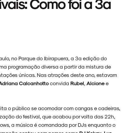
ivais: Como foi a 3ª
ulo, no Parque do Ibirapuera, a 3ª edição do
 uma programação diversa a partir da mistura de
entações únicas. Nas atrações deste ano, estavam
Adriana Calcanhotto
convida
Rubel
,
Alcione
e
ilita o público se acomodar com cangas e cadeiras,
ização do festival, que acabou por volta das 22h,
 shows, a música é comandada por DJs enquanto o
gramação contou com nomes como
DJ Kokay
,
Lys