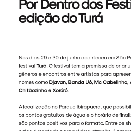
Por Dentro dos Fest
edição do Turá
Nos dias 29 e 30 de junho aconteceu em São Pa
festival
Turá
. O festival tem a premissa de criar
gêneros e encontros entre artistas para apres
nomes como
Djavan
,
Banda Uó
,
Mc Cabelinho
,
Chitãozinho e Xoróró
.
A localização no Parque Ibirapuera, que possib
os pontos gratuitos de água e o horário de final
são pontos positivos para o formato. Entre os
palco é montado para próxima atração. A pro