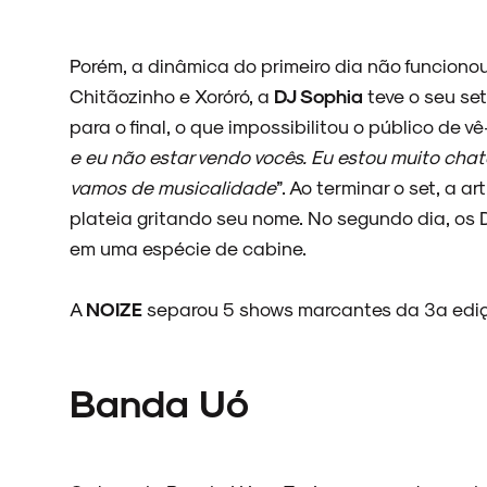
ARQUIVO
Porém, a dinâmica do primeiro dia não funciono
Chitãozinho e Xoróró, a
DJ Sophia
teve o seu se
para o final, o que impossibilitou o público de vê-
e eu não estar vendo vocês. Eu estou muito cha
ENTREVISTAS
vamos de musicalidade
”. Ao terminar o set, a a
plateia gritando seu nome. No segundo dia, os 
em uma espécie de cabine.
ESPECIAIS
A
NOIZE
separou 5 shows marcantes da 3ª ediç
Banda Uó
FAIXA A FAIXA