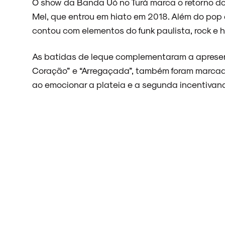
O show da Banda Uó no Turá marca o retorno do 
Mel, que entrou em hiato em 2018. Além do pop 
NOVIDADES
contou com elementos do funk paulista, rock e 
As batidas de leque complementaram a apresent
Coração” e “Arregaçada”, também foram marcadas
NOIZE RECORD CLUB
ao emocionar a plateia e a segunda incentivan
SOBRE