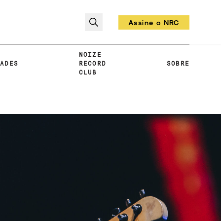
Assine o NRC
Todo mês um vinil!
NOIZE
DADES
RECORD
SOBRE
CLUB