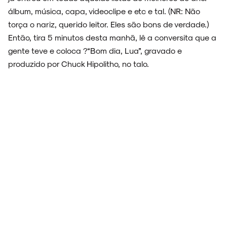
álbum, música, capa, videoclipe e etc e tal. (NR: Não
torça o nariz, querido leitor. Eles são bons de verdade.)
ARQUIVO
Então, tira 5 minutos desta manhã, lê a conversita que a
gente teve e coloca ?“Bom dia, Lua”, gravado e
produzido por Chuck Hipolitho, no talo.
ENTREVISTAS
ESPECIAIS
FAIXA A FAIXA