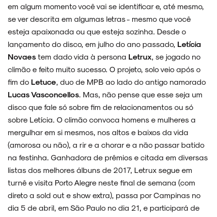
em algum momento você vai se identificar e, até mesmo,
se ver descrita em algumas letras - mesmo que você
esteja apaixonada ou que esteja sozinha. Desde o
lançamento do disco, em julho do ano passado,
Letícia
Novaes
tem dado vida à persona
Letrux
, se jogado no
climão e feito muito sucesso. O projeto, solo veio após o
fim do
Letuce
, duo de MPB ao lado do antigo namorado
Lucas Vasconcellos
. Mas, não pense que esse seja um
disco que fale só sobre fim de relacionamentos ou só
sobre Letícia. O climão convoca homens e mulheres a
mergulhar em si mesmos, nos altos e baixos da vida
(amorosa ou não), a rir e a chorar e a não passar batido
na festinha. Ganhadora de prêmios e citada em diversas
listas dos melhores álbuns de 2017, Letrux segue em
turnê e visita Porto Alegre neste final de semana (com
direto a sold out e show extra), passa por Campinas no
dia 5 de abril, em São Paulo no dia 21, e participará de