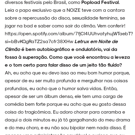
diversos festivais pelo Brasil, como
Popload Festival
.
Leia o papo exclusivo que a NOIZE teve com a cantora
sobre a repercussão do disco, sexualidade feminina, se
jogar na bad e saber como sair do climão. Vem conferir!
https://open.spotify.com/album/7fjCl4UUhvatyhujWTaebT?
si=bBvKQgRaTZ2sa7cfr38XHw
Letrux em Noite de
Climão
é bem autobiográfico e ondulatório, vai da
fossa à superação. Como que você encontrou a leveza
e o tom certo para falar disso de um jeito tão fluído?
Ah, eu acho que eu devo isso ao meu bom humor porque,
apesar de eu ser muito profunda e mergulhar nas coisas
profundas, eu acho que o humor salva vidas. Então,
apesar de ser um álbum denso, ele tem uma carga de
comédia bem forte porque eu acho que eu gosto dessa
coisa do tragicômica. Eu adoro chorar para caramba e
daqui a dois minutos eu já tô gargalhando do meu drama
e do meu choro, e eu não sou bipolar nem nada disso. É