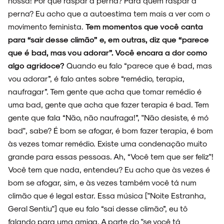
nossa! Por que raspar a perna? Para quem raspar a
perna? Eu acho que a autoestima tem mais a ver com o
movimento feminista.
Tem momentos que você canta
para “sair desse climão” e, em outras, diz que “parece
que é bad, mas vou adorar”. Você encara a dor como
algo agridoce?
Quando eu falo “parece que é bad, mas
vou adorar”, é falo antes sobre “remédio, terapia,
naufragar”. Tem gente que acha que tomar remédio é
uma bad, gente que acha que fazer terapia é bad. Tem
gente que fala “Não, não naufraga!”, "Não desiste, é mó
bad", sabe? É bom se afogar, é bom fazer terapia, é bom
às vezes tomar remédio. Existe uma condenação muito
grande para essas pessoas. Ah, “Você tem que ser feliz"!
Você tem que nada, entendeu? Eu acho que às vezes é
bom se afogar, sim, e às vezes também você tá num
climão que é legal estar. Essa música ["Noite Estranha,
Geral Sentiu"] que eu falo “sai desse climão”, eu tô
falando para uma amiga. A parte do "se você tá