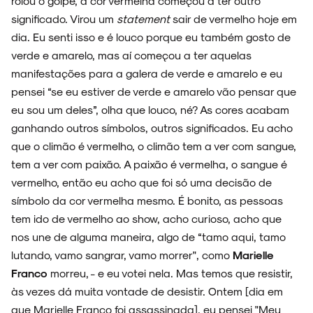
rolou o golpe, a cor vermelha começou a ter outro
significado. Virou um
statement
sair de vermelho hoje em
dia. Eu senti isso e é louco porque eu também gosto de
verde e amarelo, mas aí começou a ter aquelas
manifestações para a galera de verde e amarelo e eu
pensei “se eu estiver de verde e amarelo vão pensar que
eu sou um deles”, olha que louco, né? As cores acabam
ganhando outros símbolos, outros significados. Eu acho
que o climão é vermelho, o climão tem a ver com sangue,
tem a ver com paixão. A paixão é vermelha, o sangue é
vermelho, então eu acho que foi só uma decisão de
símbolo da cor vermelha mesmo. É bonito, as pessoas
tem ido de vermelho ao show, acho curioso, acho que
nos une de alguma maneira, algo de “tamo aqui, tamo
lutando, vamo sangrar, vamo morrer", como
Marielle
Franco
morreu, - e eu votei nela. Mas temos que resistir,
às vezes dá muita vontade de desistir. Ontem [dia em
que Marielle Franco foi assassinada], eu pensei "Meu