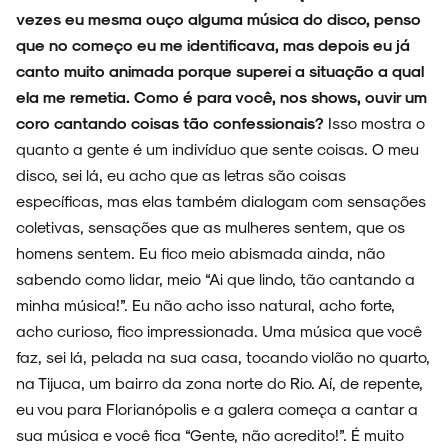
vezes eu mesma ouço alguma música do disco, penso
que no começo eu me identificava, mas depois eu já
canto muito animada porque superei a situação a qual
ela me remetia. Como é para você, nos shows, ouvir um
coro cantando coisas tão confessionais?
Isso mostra o
quanto a gente é um indivíduo que sente coisas. O meu
disco, sei lá, eu acho que as letras são coisas
específicas, mas elas também dialogam com sensações
coletivas, sensações que as mulheres sentem, que os
homens sentem. Eu fico meio abismada ainda, não
sabendo como lidar, meio “Ai que lindo, tão cantando a
minha música!”. Eu não acho isso natural, acho forte,
acho curioso, fico impressionada. Uma música que você
faz, sei lá, pelada na sua casa, tocando violão no quarto,
na Tijuca, um bairro da zona norte do Rio. Aí, de repente,
eu vou para Florianópolis e a galera começa a cantar a
sua música e você fica “Gente, não acredito!”. É muito