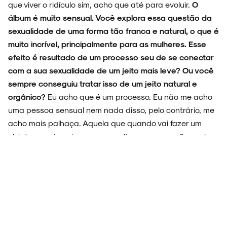
que viver o ridículo sim, acho que até para evoluir.
O
álbum é muito sensual. Você explora essa questão da
sexualidade de uma forma tão franca e natural, o que é
muito incrível, principalmente para as mulheres. Esse
efeito é resultado de um processo seu de se conectar
com a sua sexualidade de um jeito mais leve? Ou você
sempre conseguiu tratar isso de um jeito natural e
orgânico?
Eu acho que é um processo. Eu não me acho
uma pessoa sensual nem nada disso, pelo contrário, me
acho mais palhaça. Aquela que quando vai fazer um
striptease... imagina, eu nunca fiz, porque eu não me levo
tão a sério. Mas aí o movimento feminista também foi me
dando uns alertas também sobre o que é sensualidade.
Talvez sensualidade não seja aquilo que o pornô te
ensinou durante a sua adolescência inteira ou o que os
homens mostram nas revistas. A gente teve um equívoco
de educação sexual muito forte. Eu especificamente sou