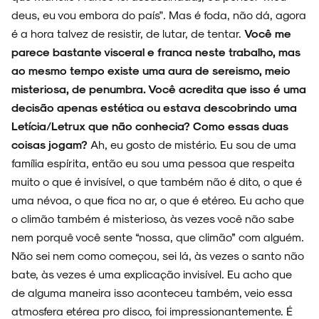
deus, eu vou embora do país". Mas é foda, não dá, agora
é a hora talvez de resistir, de lutar, de tentar.
Você me
parece bastante visceral e franca neste trabalho, mas
ao mesmo tempo existe uma aura de sereismo, meio
misteriosa, de penumbra. Você acredita que isso é uma
decisão apenas estética ou estava descobrindo uma
Letícia/Letrux que não conhecia? Como essas duas
coisas jogam?
Ah, eu gosto de mistério. Eu sou de uma
família espírita, então eu sou uma pessoa que respeita
muito o que é invisível, o que também não é dito, o que é
uma névoa, o que fica no ar, o que é etéreo. Eu acho que
o climão também é misterioso, às vezes você não sabe
nem porquê você sente “nossa, que climão” com alguém.
Não sei nem como começou, sei lá, às vezes o santo não
bate, às vezes é uma explicação invisível. Eu acho que
de alguma maneira isso aconteceu também, veio essa
atmosfera etérea pro disco, foi impressionantemente. É