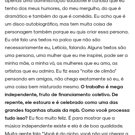
apenas uma administração saudável e curiosa que eu
tenho dos meus humores, do meu mergulho, do que é
dramático e também do que é comédia. Eu acho que é
um disco autobiográfico, mas tem muita coisa de
personagem também porque eu quis criar essa persona.
Eu até falo uns textos no palco que não são
necessariamente eu, Letícia, falando. Alguns textos são
uma persona, uma mulher que eu me inspirei, pode ser a
minha mãe, a minha vó, as mulheres que eu amo, as
artistas que eu admiro. Eu fiz essa "noite de climão"
pensando em amigas, não chega exatamente só eu, é
uma coisa bem misturada mesmo.
O trabalho é mega
independente, fruto de financiamento coletivo. De
repente, ele estoura e é celebrado como uma das
grandes façanhas atuais da mpb. Como você processa
tudo isso?
Eu fico muito feliz. É para mostrar que a
música independente existe e ela é de boa qualidade.
Muita gente fala “Você é do nicho, você não vai chegar a