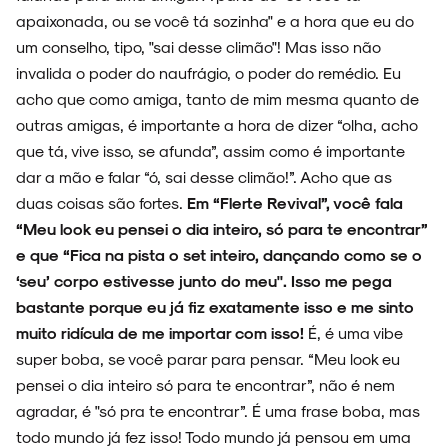
apaixonada, ou se você tá sozinha" e a hora que eu do
um conselho, tipo, "sai desse climão"! Mas isso não
invalida o poder do naufrágio, o poder do remédio. Eu
acho que como amiga, tanto de mim mesma quanto de
outras amigas, é importante a hora de dizer “olha, acho
que tá, vive isso, se afunda”, assim como é importante
dar a mão e falar “ó, sai desse climão!”. Acho que as
duas coisas são fortes.
Em “Flerte Revival”, você fala
“Meu look eu pensei o dia inteiro, só para te encontrar”
e que “Fica na pista o set inteiro, dançando como se o
‘seu’ corpo estivesse junto do meu". Isso me pega
bastante porque eu já fiz exatamente isso e me sinto
muito ridícula de me importar com isso!
É, é uma vibe
super boba, se você parar para pensar. “Meu look eu
pensei o dia inteiro só para te encontrar”, não é nem
agradar, é "só pra te encontrar”. É uma frase boba, mas
todo mundo já fez isso! Todo mundo já pensou em uma