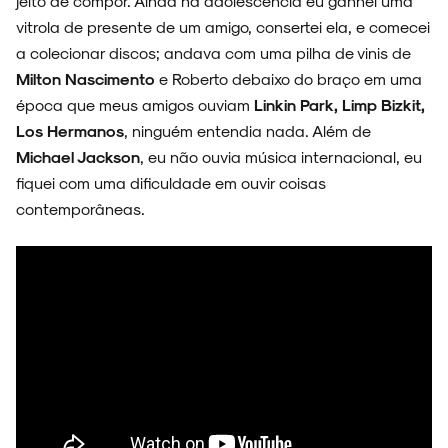
jeito de compor. Ainda na adolescência eu ganhei uma
vitrola de presente de um amigo, consertei ela, e comecei
NOVIDADES
a colecionar discos; andava com uma pilha de vinis de
Milton Nascimento
e Roberto debaixo do braço em uma
época que meus amigos ouviam
Linkin Park, Limp Bizkit,
Los Hermanos
, ninguém entendia nada. Além de
Michael Jackson
, eu não ouvia música internacional, eu
NOIZE RECORD CLUB
fiquei com uma dificuldade em ouvir coisas
contemporâneas.
SOBRE