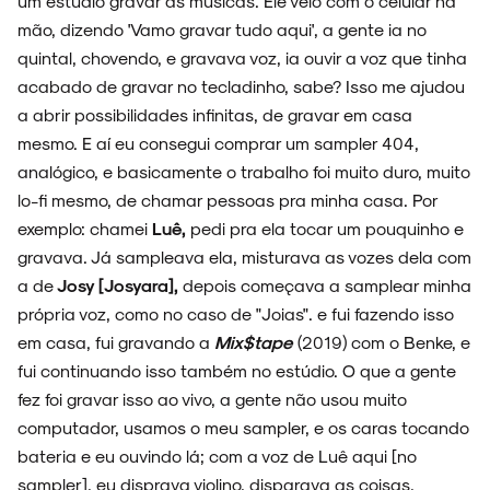
um estúdio gravar as músicas. Ele veio com o celular na
mão, dizendo 'Vamo gravar tudo aqui', a gente ia no
quintal, chovendo, e gravava voz, ia ouvir a voz que tinha
acabado de gravar no tecladinho, sabe? Isso me ajudou
a abrir possibilidades infinitas, de gravar em casa
mesmo. E aí eu consegui comprar um sampler 404,
analógico, e basicamente o trabalho foi muito duro, muito
lo-fi mesmo, de chamar pessoas pra minha casa. Por
exemplo: chamei
Luê,
pedi pra ela tocar um pouquinho e
gravava. Já sampleava ela, misturava as vozes dela com
a de
Josy [Josyara],
depois começava a samplear minha
própria voz, como no caso de "Joias". e fui fazendo isso
em casa, fui gravando a
Mix$tape
(2019) com o Benke, e
fui continuando isso também no estúdio. O que a gente
fez foi gravar isso ao vivo, a gente não usou muito
computador, usamos o meu sampler, e os caras tocando
bateria e eu ouvindo lá; com a voz de Luê aqui [no
sampler], eu disprava violino, disparava as coisas,