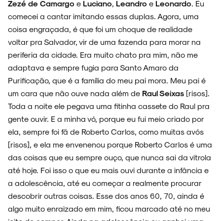
Zezé de Camargo
e
Luciano
,
Leandro
e
Leonardo
. Eu
comecei a cantar imitando essas duplas. Agora, uma
ARQUIVO
coisa engraçada, é que foi um choque de realidade
voltar pra Salvador, vir de uma fazenda para morar na
periferia da cidade. Era muito chato pra mim, não me
adaptava e sempre fugia para Santo Amaro da
Purificação, que é a família do meu pai mora. Meu pai é
ENTREVISTAS
um cara que não ouve nada além de
Raul Seixas
[risos].
Toda a noite ele pegava uma fitinha cassete do Raul pra
gente ouvir. E a minha vó, porque eu fui meio criado por
ela, sempre foi fã de Roberto Carlos, como muitas avós
ESPECIAIS
[risos], e ela me envenenou porque Roberto Carlos é uma
das coisas que eu sempre ouço, que nunca sai da vitrola
até hoje. Foi isso o que eu mais ouvi durante a infância e
a adolescência, até eu começar a realmente procurar
FAIXA A FAIXA
descobrir outras coisas. Esse dos anos 60, 70, ainda é
algo muito enraizado em mim, ficou marcado até no meu