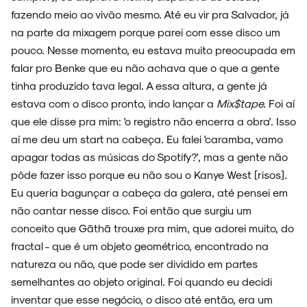
fazendo meio ao vivão mesmo. Até eu vir pra Salvador, já
na parte da mixagem porque parei com esse disco um
pouco. Nesse momento, eu estava muito preocupada em
falar pro Benke que eu não achava que o que a gente
tinha produzido tava legal. A essa altura, a gente já
estava com o disco pronto, indo lançar a
Mix$tape.
Foi aí
que ele disse pra mim: 'o registro não encerra a obra'. Isso
aí me deu um start na cabeça. Eu falei 'caramba, vamo
apagar todas as músicas do Spotify?', mas a gente não
pôde fazer isso porque eu não sou o Kanye West [risos].
Eu queria bagunçar a cabeça da galera, até pensei em
não cantar nesse disco. Foi então que surgiu um
conceito que Gāthā trouxe pra mim, que adorei muito, do
fractal - que é um objeto geométrico, encontrado na
natureza ou não, que pode ser dividido em partes
semelhantes ao objeto original. Foi quando eu decidi
inventar que esse negócio, o disco até então, era um