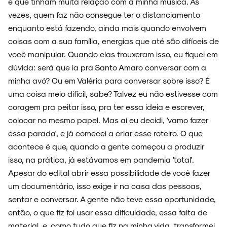
e que tinham muita relação com a minha música. Às
vezes, quem faz não consegue ter o distanciamento
enquanto está fazendo, ainda mais quando envolvem
coisas com a sua família, energias que até são difíceis de
você manipular. Quando elas trouxeram isso, eu fiquei em
dúvida: será que ia pra Santo Amaro conversar com a
minha avó? Ou em Valéria para conversar sobre isso? É
uma coisa meio difícil, sabe? Talvez eu não estivesse com
coragem pra peitar isso, pra ter essa ideia e escrever,
colocar no mesmo papel. Mas aí eu decidi, 'vamo fazer
essa parada', e já comecei a criar esse roteiro. O que
acontece é que, quando a gente começou a produzir
isso, na prática, já estávamos em pandemia 'total'.
Apesar do edital abrir essa possibilidade de você fazer
um documentário, isso exige ir na casa das pessoas,
sentar e conversar. A gente não teve essa oportunidade,
então, o que fiz foi usar essa dificuldade, essa falta de
material, e, como tudo que fiz na minha vida, transformei