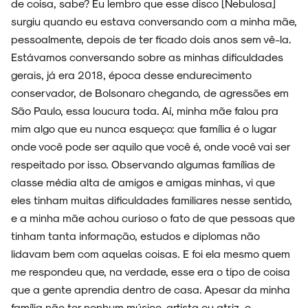
de coisa, sabe? Eu lembro que esse disco [Nebulosa]
surgiu quando eu estava conversando com a minha mãe,
pessoalmente, depois de ter ficado dois anos sem vê-la.
Estávamos conversando sobre as minhas dificuldades
gerais, já era 2018, época desse endurecimento
conservador, de Bolsonaro chegando, de agressões em
São Paulo, essa loucura toda. Aí, minha mãe falou pra
mim algo que eu nunca esqueço: que família é o lugar
onde você pode ser aquilo que você é, onde você vai ser
respeitado por isso. Observando algumas famílias de
classe média alta de amigos e amigas minhas, vi que
eles tinham muitas dificuldades familiares nesse sentido,
e a minha mãe achou curioso o fato de que pessoas que
tinham tanta informação, estudos e diplomas não
lidavam bem com aquelas coisas. E foi ela mesmo quem
me respondeu que, na verdade, esse era o tipo de coisa
que a gente aprendia dentro de casa. Apesar da minha
família não ter nenhum músico, artista ou atriz, o