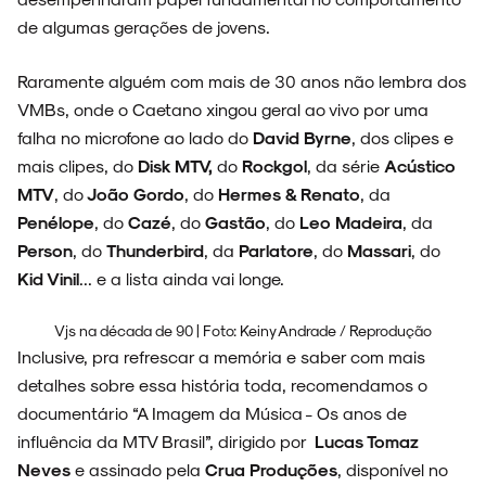
de algumas gerações de jovens.
Raramente alguém com mais de 30 anos não lembra dos
VMBs, onde o Caetano xingou geral ao vivo por uma
falha no microfone ao lado do
David Byrne
, dos clipes e
mais clipes, do
Disk MTV,
do
Rockgol
, da série
Acústico
MTV
, do
João Gordo
, do
Hermes & Renato
, da
Penélope
, do
Cazé
, do
Gastão
, do
Leo Madeira
, da
Person
, do
Thunderbird
, da
Parlatore
, do
Massari
, do
Kid Vinil
... e a lista ainda vai longe.
Vjs na década de 90 | Foto: Keiny Andrade / Reprodução
Inclusive, pra refrescar a memória e saber com mais
detalhes sobre essa história toda, recomendamos o
documentário “A Imagem da Música - Os anos de
influência da MTV Brasil”, dirigido por
Lucas Tomaz
Neves
e assinado pela
Crua Produções
, disponível no