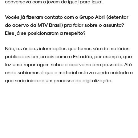
conversava com o jovem de igual para igual.
Vocês já fizeram contato com o Grupo Abril (detentor
do acervo da MTV Brasil) pra falar sobre o assunto?
Eles já se posicionaram a respeito?
Não, as únicas informações que temos são de matérias
publicadas em jornais como o Estadão, por exemplo, que
fez uma reportagem sobre o acervo no ano passado. Até
onde sabíamos é que o material estava sendo cuidado e
que seria iniciado um processo de digitalização.
Como vocês acham que o material deve ser
disponibilizado ao público? Youtube? Alguma espécie
de museu virtual ou até mesmo físico?
Deveria ser disponibilizado via alguma plataforma de
streaming para assistirmos os programas, aos acústicos,