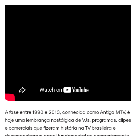
FAIXA A FAIXA
NOVIDADES
NOIZE RECORD CLUB
A fase entre 1990 e 2013, conhecida como Antiga MTV, é
hoje uma lembrança nostálgica de VJs, programas, clipes
e comerciais que fizeram história na TV brasileira e
SOBRE
desempenharam papel fundamental no comportamento