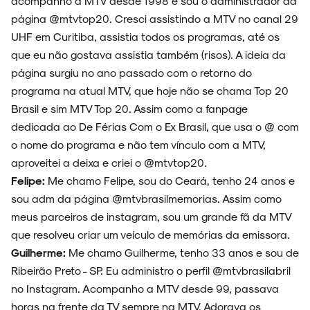
acompanho a MTV desde 1998 e sou o administrador da
página @mtvtop20. Cresci assistindo a MTV no canal 29
UHF em Curitiba, assistia todos os programas, até os
que eu não gostava assistia também (risos). A ideia da
página surgiu no ano passado com o retorno do
programa na atual MTV, que hoje não se chama Top 20
Brasil e sim MTV Top 20. Assim como a fanpage
dedicada ao De Férias Com o Ex Brasil, que usa o @ com
o nome do programa e não tem vínculo com a MTV,
aproveitei a deixa e criei o @mtvtop20.
Felipe:
Me chamo Felipe, sou do Ceará, tenho 24 anos e
sou adm da página @mtvbrasilmemorias. Assim como
meus parceiros de instagram, sou um grande fã da MTV
que resolveu criar um veículo de memórias da emissora.
Guilherme:
Me chamo Guilherme, tenho 33 anos e sou de
Ribeirão Preto - SP. Eu administro o perfil @mtvbrasilabril
no Instagram. Acompanho a MTV desde 99, passava
horas na frente da TV sempre na MTV. Adorava os