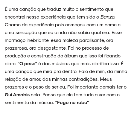
ARQUIVO
É uma canção que traduz muito o sentimento que
encontrei nessa experiência que tem sido o
Banzo
.
Chamo de experiência pois começou com um nome e
uma sensação que eu ainda não sabia qual era. Esse
ENTREVISTAS
mormaço inebriante, essa moleza paralisante, ora
prazerosa, ora desgastante. Foi no processo de
produção e construção do álbum que isso foi ficando
claro.
"O peso"
é das músicas que mais clarifica isso. É
ESPECIAIS
uma canção que mira pra dentro. Falo de mim, da minha
relação de amor, das minhas contradições. Meus
prazeres e o peso de ser eu. Foi importante demais ter o
Gui Amabis
nela. Penso que ele tem tudo a ver com o
FAIXA A FAIXA
sentimento da música.
"Fogo no rabo"
NOVIDADES