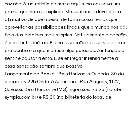
sozinho. A lua refletia no mar e aquilo me causava um
prazer que não sei explicar. Me senti muito leve, muito
afirmativo de que apesar de tanta coisa temos que
aproveitar as possibilidades lindas que o mundo nos dá.
Falo dos detalhes mais simples. Naturalmente a canção
é um alento poético. É uma resolução que serve de mim
pra dentro e a quem cause algo parecido. A intenção é
sentir e causar alento. E se entregar intensamente a
essa sensação sempre que possível.
Lançamento de Banzo - Belo Horizonte Quando: 30 de
março, às 22h Onde: A Autêntica - Rua Alagoas, 1172,
Savassi, Belo Horizonte (MG) Ingressos: R$ 25 (no site
sympla.com.br
) e R$ 30 (na bilheteria do local, de
segunda à sexta, das 8h às 19h) Capacidade: 400
lugares Censura: 18 anos Telefone: (31) 3654-9251
Lançamento de Banzo - São Paulo Quando: 20 de abril,
a partir das 18h (show às 23h) Onde: Z Carniceria - Av.