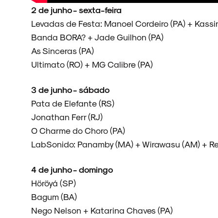
2 de junho - sexta-feira
NOVIDADES
Levadas de Festa: Manoel Cordeiro (PA) + Kassin 
Banda BORA? + Jade Guilhon (PA)
As Sinceras (PA)
Ultimato (RO) + MG Calibre (PA)
NOIZE RECORD CLUB
3 de junho - sábado
Pata de Elefante (RS)
Jonathan Ferr (RJ)
O Charme do Choro (PA)
SOBRE
LabSonido: Panamby (MA) + Wirawasu (AM) + Rei
4 de junho - domingo
Höröyá (SP)
Bagum (BA)
Nego Nelson + Katarina Chaves (PA)