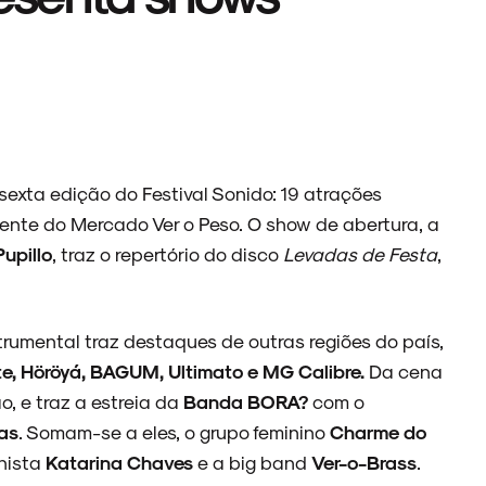
m
sexta edição do Festival Sonido: 19 atrações
ente do Mercado Ver o Peso. O show de abertura, a
Pupillo
, traz o repertório do disco
Levadas de Festa
,
rumental traz destaques de outras regiões do país,
te, Höröyá, BAGUM, Ultimato e MG Calibre.
Da cena
o, e traz a estreia da
Banda BORA?
com o
as
. Somam-se a eles, o grupo feminino
Charme do
nista
Katarina Chaves
e a big band
Ver-o-Brass
.