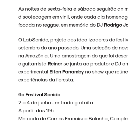
As noites de sexta-feira e sábado seguirão anim
discotecagem em vinil, onde cada dia homenagea
focada no reggae, em memória do DJ
Rodrigo J
O LabSonido, projeto dos idealizadores do fest
setembro do ano passado. Uma seleção de novos 
na Amazônia. Uma amostragem do que foi desen
o guitarrista
Reiner
se junta ao produtor e DJ 
experimental
Elton Panamby
no show que reúne 
experiências da floresta.
6º Festival Sonido
2 a 4 de junho - entrada gratuita
A partir das 19h
Mercado de Carnes Francisco Bolonha, Complex