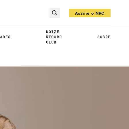
Assine o NRC
Todo mês um vinil!
NOIZE
DADES
RECORD
SOBRE
CLUB