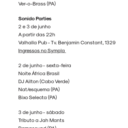
Ver-o-Brass (PA)
Sonido Parties
2 e 3 de junho
A partir das 22h
Valhalla Pub - Tv. Benjamin Constant, 1329
Ingressos no Sympla
2 de junho - sexta-feira
Noite África Brasil
DJ Ailton (Cabo Verde)
Nat/esquema (PA)
Bixo Selecta (PA)
3 de junho - sábado
Tributo a Jah Mants
Damasound (PA)