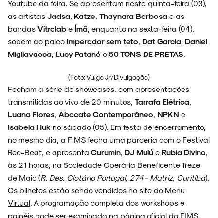
Youtube
da feira. Se apresentam nesta quinta-feira (03),
as artistas
Jadsa
,
Katze
,
Thaynara Barbosa
e as
bandas
Vitrolab
e
Ímã
, enquanto na sexta-feira (04),
NOIZE RECORD CLUB
sobem ao palco
Imperador sem teto
,
Dat Garcia
,
Daniel
Migliavacca
,
Lucy Patané
e
50 TONS DE PRETAS
.
(Foto: Vulgo Jr/Divulgação)
SOBRE
Fecham a série de showcases, com apresentações
transmitidas ao vivo de 20 minutos,
Tarrafa Elétrica
,
Luana Flores
,
Abacate Contemporâneo
,
NPKN
e
Isabela Huk
no sábado (05). Em festa de encerramento,
no mesmo dia, a FIMS fecha uma parceria com o Festival
Rec-Beat, e apresenta
Curumin
,
DJ Mulú
e
Rubia Divino
,
às 21 horas, na Sociedade Operária Beneficente Treze
de Maio (
R. Des. Clotário Portugal, 274 - Matriz, Curitiba
).
Os bilhetes estão sendo vendidos no site do
Menu
Virtual
. A programação completa dos workshops e
painéis pode ser examinada na
página oficial
do FIMS.