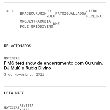
TAGS:
DJ
JAIRO
BFACE
CURUMIN
FATO
IGUAL
JADSA
MULU
PEREIRA
ORQUESTRA
RUBIA
WME
FOLI GRIÔ
DIVINO
RELACIONADOS
NOTÍCIAS
FIMS terá show de encerramento com Curumin,
DJ Mulú e Rubia Divino
3 de Novembro, 2022
LEIA MAIS
REVISTA
NOTÍCIAS
NOIZE