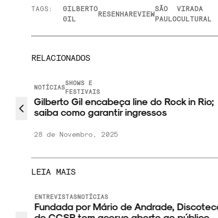
TAGS:
GILBERTO
SÃO
VIRADA
RESENHA
REVIEW
GIL
PAULO
CULTURAL
RELACIONADOS
SHOWS E
NOTÍCIAS
s
FESTIVAIS
Gilberto Gil encabeça line do Rock in Rio;
saiba como garantir ingressos
28 de Novembro, 2025
LEIA MAIS
ENTREVISTAS
NOTÍCIAS
 novo
Fundada por Mário de Andrade, Discotec
do CCSP tem acervo aberto ao público