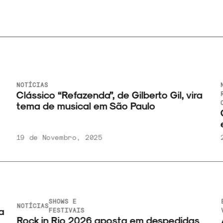
NOTÍCIAS
N
Clássico “Refazenda”, de Gilberto Gil, vira
R
C
tema de musical em São Paulo
G
e
19 de Novembro, 2025
2
SHOWS E
E
NOTÍCIAS
a
FESTIVAIS
V
Rock in Rio 2026 aposta em despedidas
A