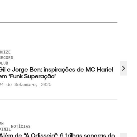
OIZE
FAIXA
ECORD
A
LUB
FAIXA
il e Jorge Ben: inspirações de MC Hariel
Em no
m ‘Funk Superação’
sua 
4 de Setembro, 2025
4 de 
M
NOTÍCIAS
INIL
lém de “A Odisseia”: 6 trilhas sonoras do