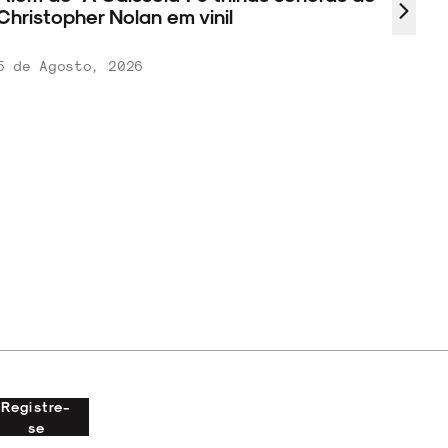
hristopher Nolan em vinil
 de Agosto, 2026
Registre-
se