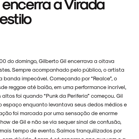
l encerra a Virada
estilo
00 do domingo, Gilberto Gil encerrava a oitava
restes. Sempre acompanhado pelo público, o artista
a banda impecável. Começando por “Realce”, o
esde reggae até baião, em uma performance incrível,
altos foi quando “Punk da Periferia” começou. Gil
o espaço enquanto levantava seus dedos médios e
entação foi marcada por uma sensação de enorme
how de Gil e não se via sequer sinal de confusão,
mais tempo de evento. Saímos tranquilizados por
s, sem dúvida. Agora é só esperar o ano que vem e a