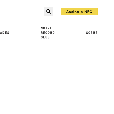
Assine o NRC
Todo mês um vinil!
NOIZE
DADES
RECORD
SOBRE
CLUB