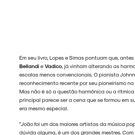
NOVIDADES
NOIZE RECORD CLUB
Em seu livro, Lopes e Simas pontuam que, antes
Bellandi
e
Vadico
, já vinham alterando as harm
escalas menos convencionais. O pianista Johnny
SOBRE
reconhecimento recente por seu pioneirismo na 
Mas não é só a questão harmônica ou a rítmica
principal parece ser a cena que se formou em s
era mesmo especial.
"João foi um dos maiores artistas da música po
dúvida alguma, é um dos grandes mestres. Com a 