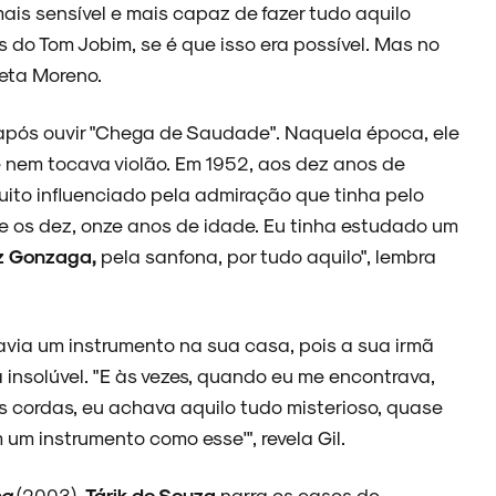
ais sensível e mais capaz de fazer tudo aquilo
 do Tom Jobim, se é que isso era possível. Mas no
leta Moreno.
 após ouvir "Chega de Saudade". Naquela época, ele
 nem tocava violão. Em 1952, aos dez anos de
ito influenciado pela admiração que tinha pelo
 os dez, onze anos de idade. Eu tinha estudado um
z Gonzaga,
pela sanfona, por tudo aquilo", lembra
Havia um instrumento na sua casa, pois a sua irmã
 insolúvel. "E às vezes, quando eu me encontrava,
s cordas, eu achava aquilo tudo misterioso, quase
m um instrumento como esse'", revela Gil.
ca
(2003),
Tárik de Souza
narra os casos de