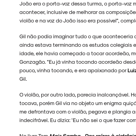
João era o porta-voz dessa turma, o porta-voz m
acontecer, inclusive de melhorar as composições
violão e na voz do João isso era possível", comp
Gil não podia imaginar tudo o que aconteceria
ainda estava terminando os estudos colegiais e
idade, ele havia começado a tocar acordeão, mu
Gonzagão. "Eu já vinha tocando acordeão desde
pouco, vinha tocando, e era apaixonado por
Lui
Gil.
O violão, por outro lado, parecia inalcançável. 
tocava, porém Gil via no objeto um enigma quiçá
me defrontava com o violão, pegava e plangia a
indecifrável. Eu dizia: 'Eu não sei o que fazer co
No livro Tem
Mais Samba - Das raízes à eletrôni