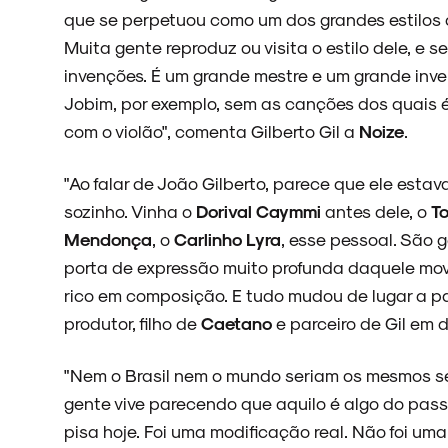
que se perpetuou como um dos grandes estilos 
Muita gente reproduz ou visita o estilo dele, e s
invenções. É um grande mestre e um grande inve
Jobim, por exemplo, sem as canções dos quais é 
com o violão", comenta Gilberto Gil a
Noize
.
"Ao falar de João Gilberto, parece que ele esta
sozinho. Vinha o
Dorival Caymmi
antes dele, o
T
Mendonça
, o
Carlinho Lyra
, esse pessoal. São 
porta de expressão muito profunda daquele mov
rico em composição. E tudo mudou de lugar a pa
produtor, filho de
Caetano
e parceiro de Gil em d
"Nem o Brasil nem o mundo seriam os mesmos se 
gente vive parecendo que aquilo é algo do pas
pisa hoje. Foi uma modificação real. Não foi um