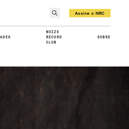
Assine o NRC
Todo mês um vinil!
NOIZE
DADES
RECORD
SOBRE
CLUB