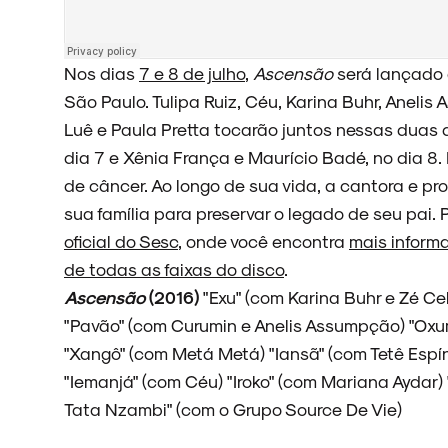
NOIZE RECORD CLUB
Nos dias
7 e 8 de julho
,
Ascensão
será lançado 
São Paulo. Tulipa Ruiz, Céu, Karina Buhr, Anelis
Luê e Paula Pretta tocarão juntos nessas duas
dia 7 e Xênia França e Maurício Badé, no dia 8.
SOBRE
de câncer. Ao longo de sua vida, a cantora e pr
sua família para preservar o legado de seu pai. P
oficial do Sesc
, onde você encontra
mais informa
de todas as faixas do disco
.
Ascensão
(2016)
"Exu" (com Karina Buhr e Zé Cel
"Pavão" (com Curumin e Anelis Assumpção) "Oxu
"Xangô" (com Metá Metá) "Iansã" (com Tetê Espí
"Iemanjá" (com Céu) "Iroko" (com Mariana Aydar) 
Tata Nzambi" (com o Grupo Source De Vie)