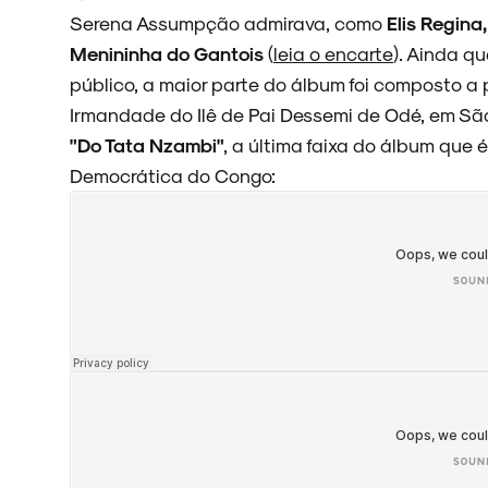
Serena Assumpção admirava, como
Elis Regina
Menininha do Gantois
(
leia o encarte
). Ainda q
ENTREVISTAS
público, a maior parte do álbum foi composto a 
Irmandade do Ilê de Pai Dessemi de Odé, em Sã
"Do Tata Nzambi"
, a última faixa do álbum que
Democrática do Congo:
ESPECIAIS
FAIXA A FAIXA
NOVIDADES