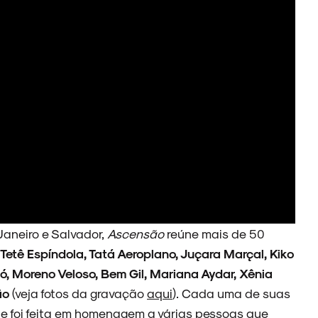
Janeiro e Salvador,
Ascensão
reúne mais de 50
, Tetê Espíndola, Tatá Aeroplano, Juçara Marçal, Kiko
ó, Moreno Veloso, Bem Gil, Mariana Aydar, Xênia
ão
(veja fotos da gravação
aqui
). Cada uma de suas
 e foi feita em homenagem a várias pessoas que