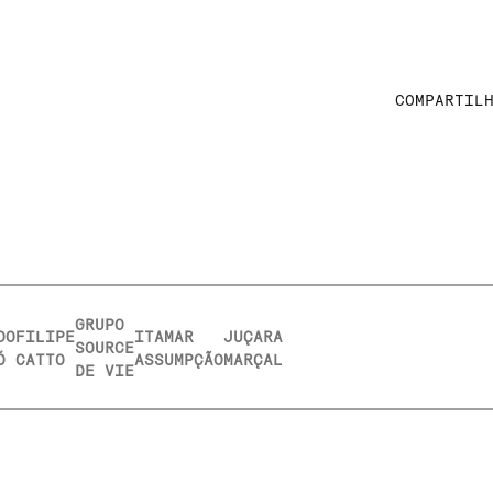
COMPARTIL
GRUPO
DO
FILIPE
ITAMAR
JUÇARA
SOURCE
Ó
CATTO
ASSUMPÇÃO
MARÇAL
DE VIE