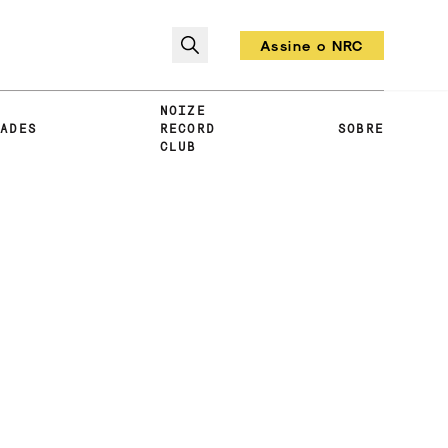
Assine o NRC
Todo mês um vinil!
NOIZE
DADES
RECORD
SOBRE
CLUB