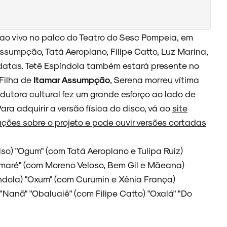
ao vivo no palco do Teatro do Sesc Pompeia, em
 Assumpção, Tatá Aeroplano, Filipe Catto, Luz Marina,
 datas. Tetê Espíndola também estará presente no
 Filha de
Itamar Assumpção
, Serena morreu vítima
odutora cultural fez um grande esforço ao lado de
ara adquirir a versão física do disco, vá ao
site
ções sobre o projeto e pode ouvir versões cortadas
so) "Ogum" (com Tatá Aeroplano e Tulipa Ruiz)
maré" (com Moreno Veloso, Bem Gil e Mãeana)
ndola) "Oxum" (com Curumin e Xênia França)
"Nanã" "Obaluaiê" (com Filipe Catto) "Oxalá" "Do