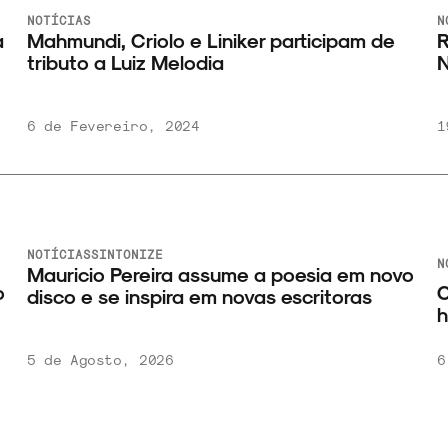
NOTÍCIAS
N
a
Mahmundi, Criolo e Liniker participam de
R
tributo a Luiz Melodia
N
6 de Fevereiro, 2024
1
NOTÍCIAS
SINTONIZE
N
Mauricio Pereira assume a poesia em novo
o
C
disco e se inspira em novas escritoras
h
5 de Agosto, 2026
6