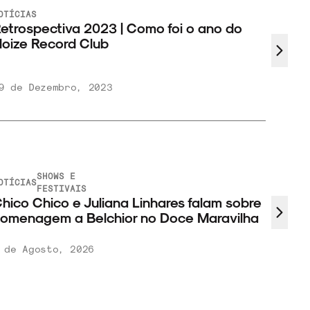
OTÍCIAS
NOTÍCI
etrospectiva 2023 | Como foi o ano do
Se R
oize Record Club
Plan
9 de Dezembro, 2023
14 de
SHOWS E
OTÍCIAS
FESTIVAIS
hico Chico e Juliana Linhares falam sobre
omenagem a Belchior no Doce Maravilha
 de Agosto, 2026