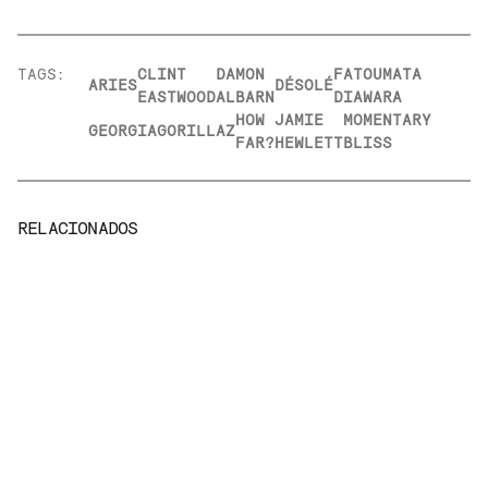
TAGS:
CLINT
DAMON
FATOUMATA
ARIES
DÉSOLÉ
EASTWOOD
ALBARN
DIAWARA
HOW
JAMIE
MOMENTARY
GEORGIA
GORILLAZ
FAR?
HEWLETT
BLISS
RELACIONADOS
ARQUIVO
NOTÍCIAS
Gorillaz lança almanaque para celebrar 20 anos
de estrada
29 de Maio, 2020
LEIA MAIS