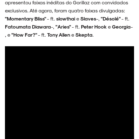
apresentou faixas inéditas do Gorillaz com convidados
exclusivos. Até agora, foram quatro faixas divulgadas:
ENTREVISTAS
"Momentary Bliss"
- ft.
slowthai
e
Slaves
-,
"Désolé"
- ft.
Fatoumata Diawara
-,
"Aries"
- ft.
Peter Hook
e
Georgia
-
, e
"How Far?"
- ft.
Tony Allen
e
Skepta
.
ESPECIAIS
FAIXA A FAIXA
NOVIDADES