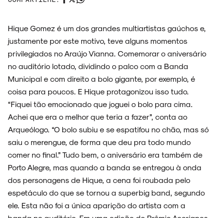
ESPECIAIS
Hique Gomez é um dos grandes multiartistas gaúchos e,
justamente por este motivo, teve alguns momentos
privilegiados no Araújo Vianna. Comemorar o aniversário
no auditório lotado, dividindo o palco com a Banda
FAIXA A FAIXA
Municipal e com direito a bolo gigante, por exemplo, é
coisa para poucos. E Hique protagonizou isso tudo.
“Fiquei tão emocionado que joguei o bolo para cima.
Achei que era o melhor que teria a fazer”, conta ao
NOVIDADES
Arqueólogo. “O bolo subiu e se espatifou no chão, mas só
saiu o merengue, de forma que deu pra todo mundo
comer no final.” Tudo bem, o aniversário era também de
Porto Alegre, mas quando a banda se entregou à onda
NOIZE RECORD CLUB
dos personagens de Hique, a cena foi roubada pelo
espetáculo do que se tornou a superbig band, segundo
ele. Esta não foi a única aparição do artista com a
banda no auditório. Em uma edição do Prêmio Açorianos