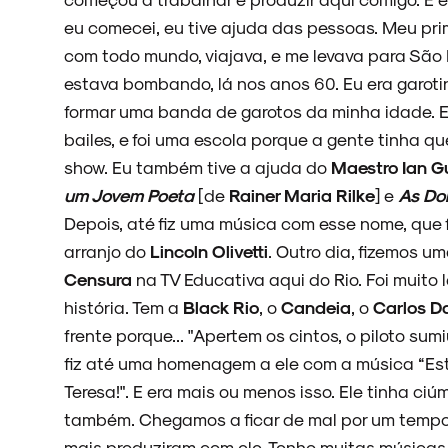
eu comecei, eu tive ajuda das pessoas. Meu pr
com todo mundo, viajava, e me levava para São 
estava bombando, lá nos anos 60. Eu era garotin
formar uma banda de garotos da minha idade. E
bailes, e foi uma escola porque a gente tinha q
show. Eu também tive a ajuda do
Maestro Ian G
um Jovem Poeta
[de
Rainer Maria Rilke
] e
As Do
Depois, até fiz uma música com esse nome, que 
arranjo do
Lincoln Olivetti
. Outro dia, fizemos 
Censura
na TV Educativa aqui do Rio. Foi muito 
história. Tem a
Black Rio
, o
Candeia
, o
Carlos Da
frente porque... "Apertem os cintos, o piloto sumi
fiz até uma homenagem a ele com a música “Estr
Teresa!". E era mais ou menos isso. Ele tinha ci
também. Chegamos a ficar de mal por um tempo
mais produziram com ele. Tenho muitas músicas 