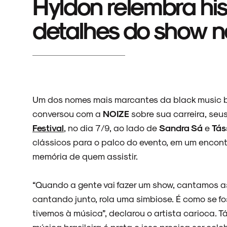
Hyldon relembra his
detalhes do show 
Um dos nomes mais marcantes da black music bra
conversou com a
NOIZE
sobre sua carreira, seus
Festival
, no dia 7/9, ao lado de
Sandra Sá
e
Tás
clássicos para o palco do evento, em um encon
memória de quem assistir.
“Quando a gente vai fazer um show, cantamos 
cantando junto, rola uma simbiose. É como se 
tivemos à música”, declarou o artista carioca.
música brasileira é preta e isso precisa ser cel