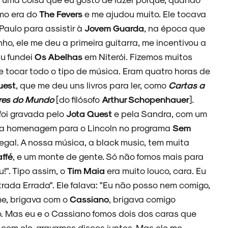
imo era do
The Fevers
e me ajudou muito. Ele tocava
Paulo para assistir à
Jovem Guarda
, na época que
ho, ele me deu a primeira guitarra, me incentivou a
u fundei
Os Abelhas
em Niterói. Fizemos muitos
ue tocar todo o tipo de música. Eram quatro horas de
uest
, que me deu uns livros para ler, como
Cartas a
res do Mundo
[do filósofo
Arthur Schopenhauer
].
foi gravada pelo
Jota Quest
e pela Sandra, com um
uma homenagem para o Lincoln no programa
Sem
legal. A nossa música, a black music, tem muita
ffé
, e um monte de gente. Só não fomos mais para
u!". Tipo assim, o
Tim Maia
era muito louco, cara. Eu
ada Errada". Ele falava: "Eu não posso nem comigo,
úme, brigava com o
Cassiano
, brigava comigo
. Mas eu e o Cassiano fomos dois dos caras que
com ele, gravamos discos juntos. Mas ele me