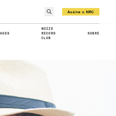
Assine o NRC
Todo mês um vinil!
NOIZE
DADES
RECORD
SOBRE
CLUB