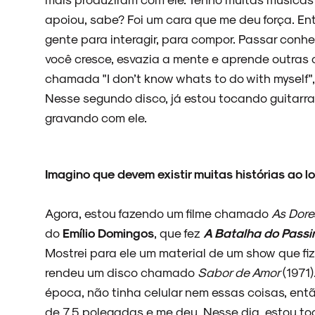
apoiou, sabe? Foi um cara que me deu força. En
gente para interagir, para compor. Passar con
você cresce, esvazia a mente e aprende outras c
chamada "I don’t know whats to do with myself"
Nesse segundo disco, já estou tocando guitarra
gravando com ele.
Imagino que devem existir muitas histórias ao 
Agora, estou fazendo um filme chamado
As Dor
do
Emílio Domingos
, que fez
A Batalha do Passi
Mostrei para ele um material de um show que fi
rendeu um disco chamado
Sabor de Amor
(1971
época, não tinha celular nem essas coisas, entã
de 7,5 polegadas e me deu. Nesse dia, estou toc