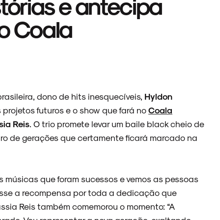
tórias e antecipa
no Coala
sileira, dono de hits inesquecíveis,
Hyldon
 projetos futuros e o show que fará no
Coala
sia Reis
. O trio promete levar um baile black cheio de
tro de gerações que certamente ficará marcado na
as músicas que foram sucessos e vemos as pessoas
fosse a recompensa por toda a dedicação que
 Tássia Reis também comemorou o momento: “A
ebrado. Vou representar a nova geração, exaltando