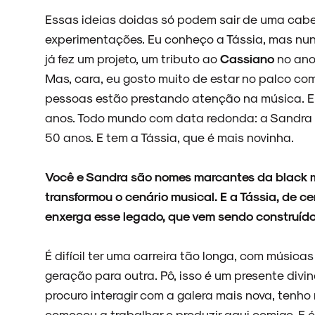
Essas ideias doidas só podem sair de uma cab
NOVIDADES
experimentações. Eu conheço a Tássia, mas nun
já fez um projeto, um tributo ao
Cassiano
no ano 
Mas, cara, eu gosto muito de estar no palco c
pessoas estão prestando atenção na música. E 
NOIZE RECORD CLUB
anos. Todo mundo com data redonda: a Sandra e
50 anos. E tem a Tássia, que é mais novinha.
Você e Sandra são nomes marcantes da black mus
SOBRE
transformou o cenário musical. E a Tássia, de c
enxerga esse legado, que vem sendo construíd
É difícil ter uma carreira tão longa, com mús
geração para outra. Pô, isso é um presente divin
procuro interagir com a galera mais nova, tenho
começou a trabalhar e produzir aqui comigo. E 