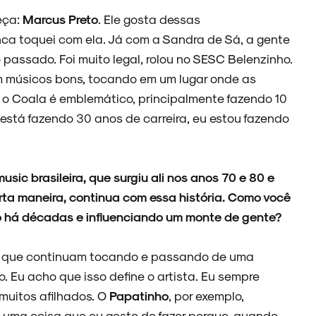
eça:
Marcus Preto
. Ele gosta dessas
ca toquei com ela. Já com a Sandra de Sá, a gente
passado. Foi muito legal, rolou no SESC Belenzinho.
om músicos bons, tocando em um lugar onde as
o Coala é emblemático, principalmente fazendo 10
stá fazendo 30 anos de carreira, eu estou fazendo
ic brasileira, que surgiu ali nos anos 70 e 80 e
erta maneira, continua com essa história. Como você
o há décadas e influenciando um monte de gente?
icas que continuam tocando e passando de uma
o. Eu acho que isso define o artista. Eu sempre
 muitos afilhados. O
Papatinho
, por exemplo,
é uma coisa que eu gosto de fazer porque, quando