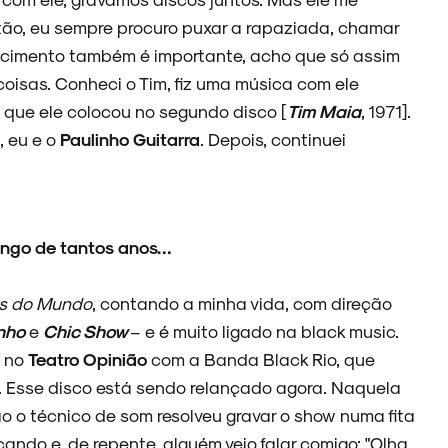
tão, eu sempre procuro puxar a rapaziada, chamar
hecimento também é importante, acho que só assim
oisas. Conheci o Tim, fiz uma música com ele
, que ele colocou no segundo disco [
Tim Maia
, 1971].
, eu e o
Paulinho Guitarra
. Depois, continuei
longo de tantos anos…
es do Mundo
, contando a minha vida, com direção
nho
e
Chic Show
– e é muito ligado na black music.
z no
Teatro Opinião
com a Banda Black Rio, que
). Esse disco está sendo relançado agora. Naquela
o o técnico de som resolveu gravar o show numa fita
ando e, de repente, alguém veio falar comigo: "Olha,