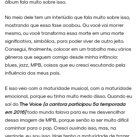
álbum fala muito sobre isso.
No meio dele tem um interlúdio que fala muito sobre isso,
ARQUIVO
mostrando que essa fase acabou. Ou você vai morrer
mesmo, ou você transforma essa morte em uma morte
significativa, simbólica, para poder viver de outro jeito.
Consegui, finalmente, colocar em um trabalho meu vários
ENTREVISTAS
gêneros que seguem comigo desde minha infância:
blues, jazz, MPB, coisas que eu cresci escutando pela
influência dos meus pais.
ESPECIAIS
E isso veio com a maturidade musical, com a maturidade
emocional, porque eu tinha muito medo disso. Quando eu
saí do
The Voice
[a cantora participou 5ª temporada
em 2016]
todo mundo falava para eu me desvencilhar
dessa imagem de MPB, porque senão ia ser muito difícil
FAIXA A FAIXA
caminhar para o pop. Cresci ouvindo isso, mas, na
verdade, eu sou isso. Hoje tenho a maturidade de trazer