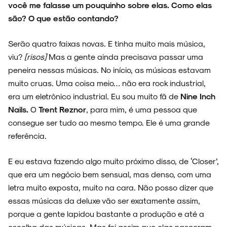
você me falasse um pouquinho sobre elas. Como elas
são? O que estão contando?
Serão quatro faixas novas. E tinha muito mais música,
viu?
[risos]
Mas a gente ainda precisava passar uma
peneira nessas músicas. No início, as músicas estavam
muito cruas. Uma coisa meio… não era rock industrial,
era um eletrônico industrial. Eu sou muito fã de
Nine Inch
Nails.
O
Trent Reznor
, para mim, é uma pessoa que
consegue ser tudo ao mesmo tempo. Ele é uma grande
referência.
E eu estava fazendo algo muito próximo disso, de ‘Closer’,
que era um negócio bem sensual, mas denso, com uma
letra muito exposta, muito na cara. Não posso dizer que
essas músicas da deluxe vão ser exatamente assim,
porque a gente lapidou bastante a produção e até a
escolha das músicas. Mas foi assim que elas nasceram.