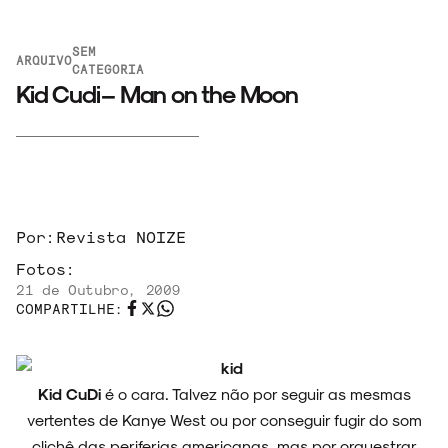
SEM
ARQUIVO
CATEGORIA
Kid Cudi – Man on the Moon
ARQUIVO
ENTREVISTAS
Por:
Revista NOIZE
Fotos:
21 de Outubro, 2009
COMPARTILHE:
ESPECIAIS
Kid CuDi
é o cara. Talvez não por seguir as mesmas
vertentes de Kanye West ou por conseguir fugir do som
FAIXA A FAIXA
clichê das periferias americanas, mas por orquestrar