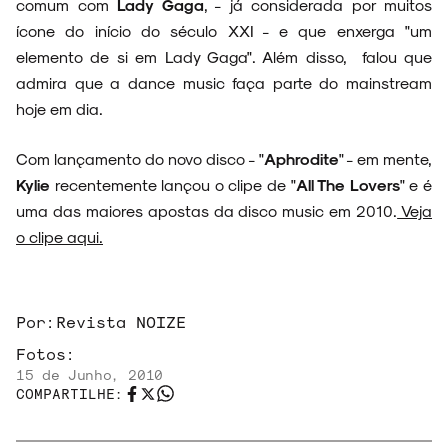
comum com
Lady Gaga
, - já considerada por muitos
ícone do início do século XXI - e que enxerga "um
NOVIDADES
elemento de si em Lady Gaga". Além disso, falou que
admira que a dance music faça parte do mainstream
hoje em dia.
NOIZE RECORD CLUB
Com lançamento do novo disco - "
Aphrodite
" - em mente,
Kylie
recentemente lançou o clipe de "
All The Lovers
" e é
uma das maiores apostas da disco music em 2010.
Veja
o clipe aqui.
SOBRE
Por:
Revista NOIZE
Fotos:
15 de Junho, 2010
COMPARTILHE: