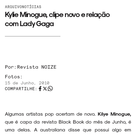
ARQUIVO
NOTÍCIAS
Kylie Minogue, clipe novo e relação
ARQUIVO
com Lady Gaga
ENTREVISTAS
Por:
Revista NOIZE
Fotos:
ESPECIAIS
15 de Junho, 2010
COMPARTILHE:
Algumas artistas pop acertam de novo.
Kilye Minogue,
FAIXA A FAIXA
que é capa da revista Black Book do mês de Junho, é
uma delas. A australiana disse que possui algo em