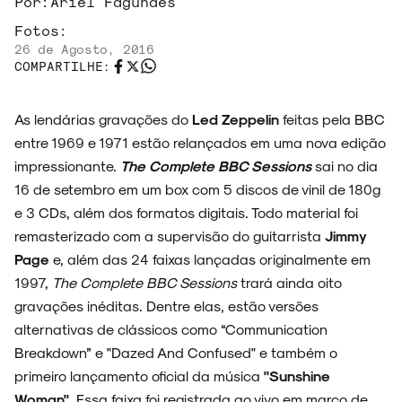
Por:
Ariel Fagundes
Fotos:
26 de Agosto, 2016
COMPARTILHE:
As lendárias gravações do
Led Zeppelin
feitas pela BBC
entre 1969 e 1971 estão relançados em uma nova edição
impressionante.
The Complete BBC Sessions
sai no dia
ARQUIVO
16 de setembro em um box com 5 discos de vinil de 180g
e 3 CDs, além dos formatos digitais. Todo material foi
remasterizado com a supervisão do guitarrista
Jimmy
Page
e, além das 24 faixas lançadas originalmente em
ENTREVISTAS
1997,
The Complete BBC Sessions
trará ainda oito
gravações inéditas. Dentre elas, estão versões
alternativas de clássicos como “Communication
Breakdown” e "Dazed And Confused" e também o
primeiro lançamento oficial da música
"Sunshine
ESPECIAIS
Woman"
. Essa faixa foi registrada ao vivo em março de