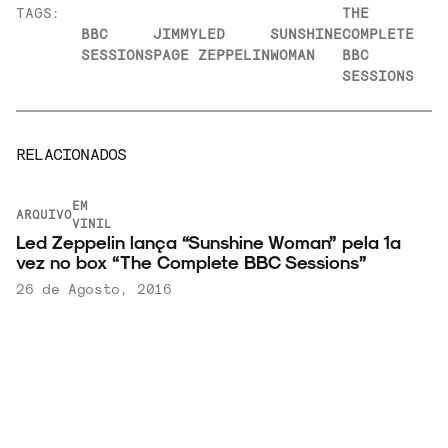
TAGS:
THE
BBC
JIMMY
LED
SUNSHINE
COMPLETE
SESSIONS
PAGE
ZEPPELIN
WOMAN
BBC
SESSIONS
RELACIONADOS
EM
ARQUIVO
VINIL
Led Zeppelin lança “Sunshine Woman” pela 1ª
vez no box “The Complete BBC Sessions”
26 de Agosto, 2016
LEIA MAIS
EM
NOTÍCIAS
VINIL