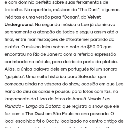
e com domínio perfeito sobre suas ferramentas de
trabalho. No repertório, músicas do "The Dust", algumas
inéditas e uma versão para “Ocean”, do
Velvet
NOIZE RECORD CLUB
Underground
. Na segunda música o Lee já dominava
serenamente a atenção de todos e seguiu assim até o
final, entre manifestações de #foratemer partindo da
platéia. O músico falou sobre a nota de $50,00 que
encontrou no Rio de Janeiro com a referida expressão
SOBRE
carimbada na cédula, para delírio de parte da platéia.
Aliás, a única palavra dele em português foi um sonoro
“golpista”. Uma noite histórica para Salvador que
começou ainda na véspera do show, ocasião em que Lee
Ranaldo deu as caras e pousou para fotos com fãs, no
lançamento do Livro de fotos de Acauã Novais
Lee
Ranado – Largo da Batata
, que registra o show que ele
fez com o
The Dust
em São Paulo no ano passado. O
local escolhido foi o Coaty, localizado no centro antigo de