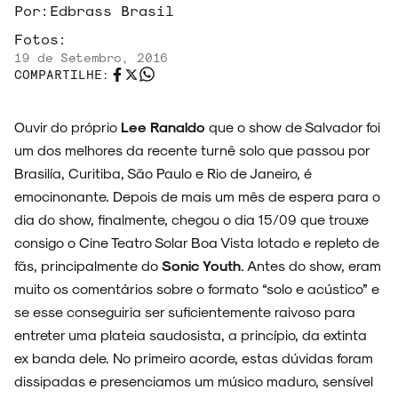
Por:
Edbrass Brasil
Fotos:
19 de Setembro, 2016
ENTREVISTAS
COMPARTILHE:
Ouvir do próprio
Lee Ranaldo
que o show de Salvador foi
um dos melhores da recente turnê solo que passou por
ESPECIAIS
Brasilía, Curitiba, São Paulo e Rio de Janeiro, é
emocinonante. Depois de mais um mês de espera para o
dia do show, finalmente, chegou o dia 15/09 que trouxe
consigo o Cine Teatro Solar Boa Vista lotado e repleto de
fãs, principalmente do
Sonic Youth
. Antes do show, eram
FAIXA A FAIXA
muito os comentários sobre o formato “solo e acústico” e
se esse conseguiria ser suficientemente raivoso para
entreter uma plateia saudosista, a princípio, da extinta
ex banda dele. No primeiro acorde, estas dúvidas foram
NOVIDADES
dissipadas e presenciamos um músico maduro, sensível